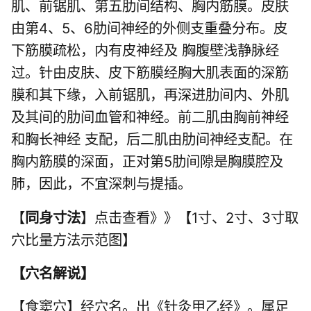
肌、前锯肌、第五肋间结构、胸内筋膜。皮肤
由第4、5、6肋间神经的外侧支重叠分布。皮
下筋膜疏松，内有皮神经及 胸腹壁浅静脉经
过。针由皮肤、皮下筋膜经胸大肌表面的深筋
膜和其下缘，入前锯肌，再深进肋间内、外肌
及其间的肋间血管和神经。前二肌由胸前神经
和胸长神经 支配，后二肌由肋间神经支配。在
胸内筋膜的深面，正对第5肋间隙是胸膜腔及
肺，因此，不宜深刺与提插。
【
同身寸法
】点击查看》》【1寸、2寸、3寸取
穴比量方法示范图】
【
穴名解说
】
【食窦穴】经穴名。出《针灸甲乙经》。属足