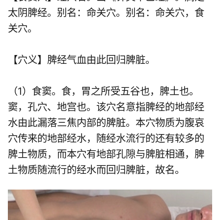
太阴脾经。别名：命关穴。别名：命关穴，食
关穴。
【穴义】脾经气血由此回归脾脏。
（1）食窦。食，胃之所受五谷也，脾土也。
窦，孔穴、地宫也。该穴名意指脾经的地部经
水由此漏落三焦内部的脾脏。本穴物质为腹哀
穴传来的地部经水，随经水流行的还有较多的
脾土物质，而本穴有地部孔隙与脾脏相通，脾
土物质随流行的经水而回归脾脏，故名。