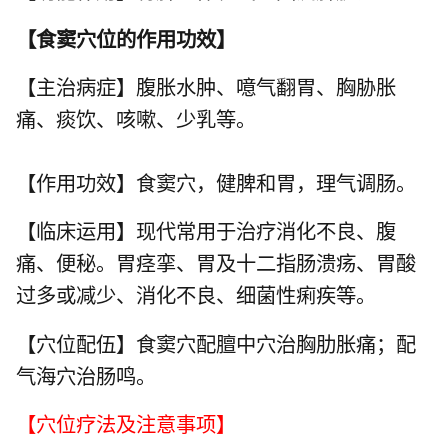
【
食窦穴位的作用功效
】
【主治病症】腹胀水肿、噫气翻胃、胸胁胀
痛、痰饮、咳嗽、少乳等。
【作用功效】食窦穴，健脾和胃，理气调肠。
【临床运用】现代常用于治疗消化不良、腹
痛、便秘。胃痉挛、胃及十二指肠溃疡、胃酸
过多或减少、消化不良、细菌性痢疾等。
【穴位配伍】食窦穴配
膻中穴
治胸肋胀痛；配
气海穴治肠鸣。
【穴位疗法及注意事项】