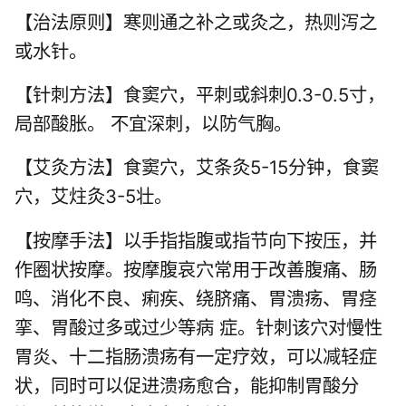
【治法原则】寒则通之补之或灸之，热则泻之
或水针。
【针刺方法】食窦穴，平刺或斜刺0.3-0.5寸，
局部酸胀。 不宜深刺，以防气胸。
【艾灸方法】食窦穴，艾条灸5-15分钟，食窦
穴，艾炷灸3-5壮。
【按摩手法】以手指指腹或指节向下按压，并
作圈状按摩。按摩腹哀穴常用于改善腹痛、肠
鸣、消化不良、痢疾、绕脐痛、胃溃疡、胃痉
挛、胃酸过多或过少等病 症。针刺该穴对慢性
胃炎、十二指肠溃疡有一定疗效，可以减轻症
状，同时可以促进溃疡愈合，能抑制胃酸分