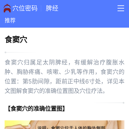
穴位密码
脾经
推荐
食窦穴
食窦穴归属足太阴脾经，有缓解治疗腹胀水
肿、胸胁疼痛、咳嗽、少乳等作用，食窦穴的
位置：第5肋间隙，距前正中线6寸处，详见本
文图解食窦穴的准确位置图及穴位疗法。
【
食窦穴的准确位置图
】