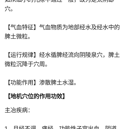
穴。
【气血特征】气血物质为地部经水及经水中的
脾土微粒。
【运行规律】经水循脾经流向阴陵泉穴，脾土
微粒沉降于穴周。
【功能作用】渗散脾土水湿。
【
地机穴位的作用功效
】
主冶疾病：
1、月经不调、痛经、功能性子宫出血、阴道