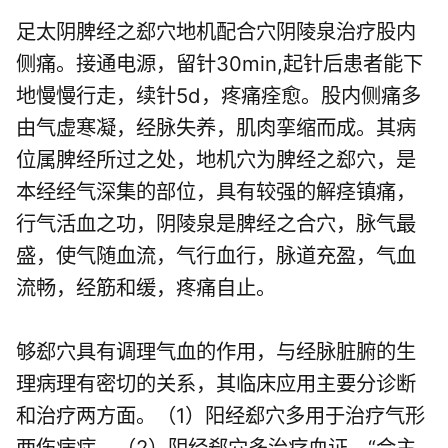
足太阴脾经之郄穴地机配合穴阴陵泉治疗股内
侧痛。接通电源，留针30min,起针后患者能下
地慢慢行走，续针5d，疼痛痊愈。股内侧痛多
由气虚寒凝，经脉失养，肌肉挛缩而成。其病
位属脾经所过之处，地机穴为脾经之郄穴，是
本经经气深集的部位，具有较强的解痉镇痛，
行气活血之功，阴陵泉是脾经之合穴，脉气最
盛，使气随血流，气行血行，脉道充盈，气血
流畅，经筋和缓，疼痛自止。
够郄穴具有调理气血的作用，与经脉脏腑的生
理病理有密切的关系，其临床应用主要分诊断
和治疗两方面。（1）阳经郄穴多用于治疗气形
两伤病症。（2）阴经郄穴多治疗血证。“合主