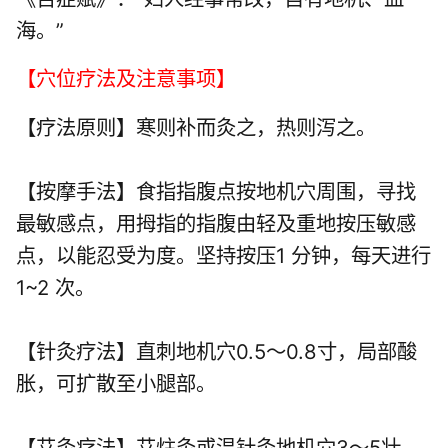
海。”
【穴位疗法及注意事项】
【疗法原则】寒则补而灸之，热则泻之。
【按摩手法】食指指腹点按地机穴周围，寻找
最敏感点，用拇指的指腹由轻及重地按压敏感
点，以能忍受为度。坚持按压1 分钟，每天进行
1~2 次。
【针灸疗法】直刺地机穴0.5～0.8寸，局部酸
胀，可扩散至小腿部。
【艾灸疗法】艾炷灸或温针灸地机穴3～5壮，