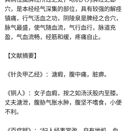
穴，是本经经气深集的部位，具有较强的解痉
镇痛，行气活血之功，阴陵泉是脾经之合穴，
脉气最盛，使气随血流，气行血行，脉道充
盈，气血流畅，经筋和缓，疼痛自止。
【文献摘要】
《针灸甲乙经》：溏瘕，腹中痛，脏痹。
《铜人》：女子血瘕，按之如汤沃股内至膝。
丈夫溏泄，腹胁气胀水肿，腹坚不嗜食，小便
不利。
《百症赋》：“妇人经事常改，自有地机、血