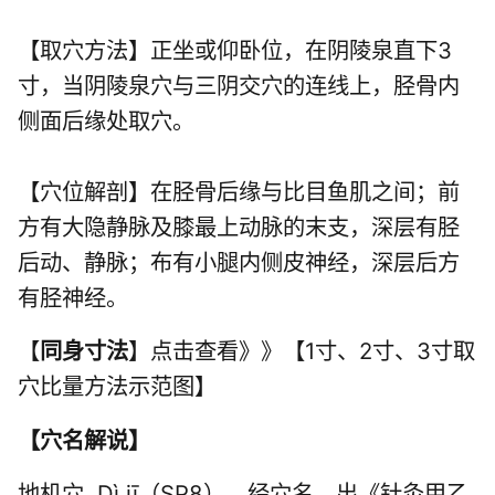
【取穴方法】正坐或仰卧位，在阴陵泉直下3
寸，当阴陵泉穴与三阴交穴的连线上，胫骨内
侧面后缘处取穴。
【穴位解剖】在胫骨后缘与比目鱼肌之间；前
方有大隐静脉及膝最上动脉的末支，深层有胫
后动、静脉；布有小腿内侧皮神经，深层后方
有胫神经。
【
同身寸法
】点击查看》》【1寸、2寸、3寸取
穴比量方法示范图】
【
穴名解说
】
地机穴 Dì jī（SP8），经穴名。出《针灸甲乙