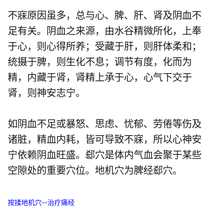
不寐原因虽多，总与心、脾、肝、肾及阴血不
足有关。阴血之来源，由水谷精微所化，上奉
于心，则心得所养；受藏于肝，则肝体柔和；
统摄于脾，则生化不息；调节有度，化而为
精，内藏于肾，肾精上承于心，心气下交于
肾，则神安志宁。
如阴血不足或暴怒、思虑、忧郁、劳倦等伤及
诸脏，精血内耗，皆可导致不寐，所以心神安
宁依赖阴血旺盛。郄穴是体内气血会聚于某些
空隙处的重要穴位。地机穴为脾经郄穴。
按揉地机穴--治疗痛经