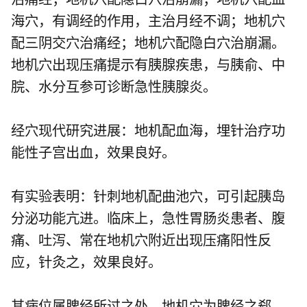
海穴，有调经的作用，主治月经不调；地机穴
配三阴交穴治痛经；地机穴配隐白穴治崩漏。
地机穴出现压痛提示有胰腺疾患，与胰俞、中
脘、水分互参可诊断急性胰腺炎。
经穴现代研究进展：地机配血海，埋针治疗功
能性子宫出血，效果良好。
有实验表明：针刺地机配曲池穴，可引起胰岛
分泌功能亢进。临床上，急性胃肠炎患者、腹
痛、吐泻、常在地机穴附近出现压痛阳性反
应，针灸之，效果良好。
其病位属脾经所过之处，地机穴为脾经之郄