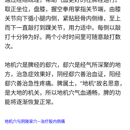
取正坐位，盘膝，握空拳用掌指关节端，由膝
关节向下循小腿内侧，紧贴胫骨内侧缘，至上
而下一直敲打到踝关节，用力适中。每侧以敲
打十分钟为好。两个小时时间里可随意敲打数
次。
地机穴是脾经的郄穴，郄穴是经气所深聚的地
方，治急症效果好，阴经郄穴善治血证，阳经
郄穴善治急性疼痛。脾属土，“地机”故名思意，
是大地的机关，所以地机穴气血通畅，脾的功
能将逐渐恢复正常。
地机穴与阴陵泉穴--治疗股内侧痛