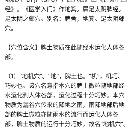
经》。《医学入门》作地箕。属足太阴脾经。
足太阴之郄穴。别名：脾舍，地箕。足太阴郄
穴。
【穴位含义】脾土物质在此随经水运化人体各
部。
（1）“地机穴”。“地”，脾土也。“机”，机巧、
巧妙也。该穴名意指本穴的脾土微粒随地部经
水运化到人体各部，运化过程十分巧妙。本穴
物质为漏谷穴传来的降地之雨，雨降地部后地
部的脾土微粒亦随雨水的流行而运化人体各
部，脾土物质的运行十分巧妙，故名“地机穴”。