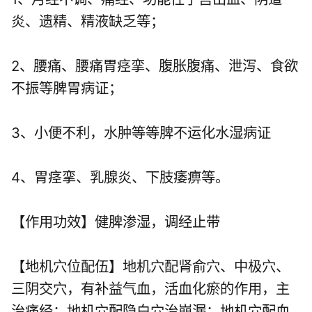
炎、遗精、精液缺乏等；
2、腰痛、腰痛胃痉挛、腹胀腹痛、泄泻、食欲
不振等脾胃病证；
3、小便不利，水肿等等脾不运化水湿病证
4、胃痉挛、乳腺炎、下肢痿痹等。
【作用功效】健脾渗湿，调经止带
【地机穴位配伍】地机穴配肾俞穴、中极穴、
三阴交穴，有补益气血，活血化瘀的作用，主
治痛经；地机穴配隐白穴治崩漏；地机穴配血