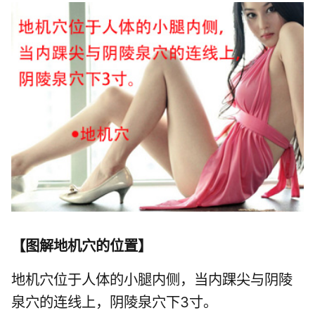
【
图解地机穴的位置
】
地机穴位于人体的小腿内侧，当内踝尖与阴陵
泉穴的连线上，阴陵泉穴下3寸。