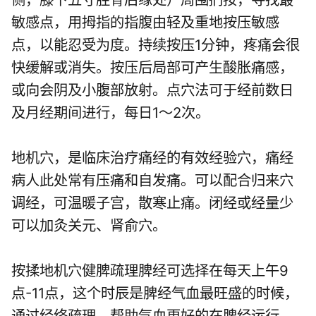
敏感点，用拇指的指腹由轻及重地按压敏感
点，以能忍受为度。持续按压1分钟，疼痛会很
快缓解或消失。按压后局部可产生酸胀痛感，
或向会阴及小腹部放射。点穴法可于经前数日
及月经期间进行，每日1～2次。
地机穴，是临床治疗痛经的有效经验穴，痛经
病人此处常有压痛和自发痛。可以配合归来穴
调经，可温暖子宫，散寒止痛。闭经或经量少
可以加灸关元、肾俞穴。
按揉地机穴健脾疏理脾经可选择在每天上午9
点-11点，这个时辰是脾经气血最旺盛的时候，
通过经络疏理，帮助气血更好的在脾经运行。