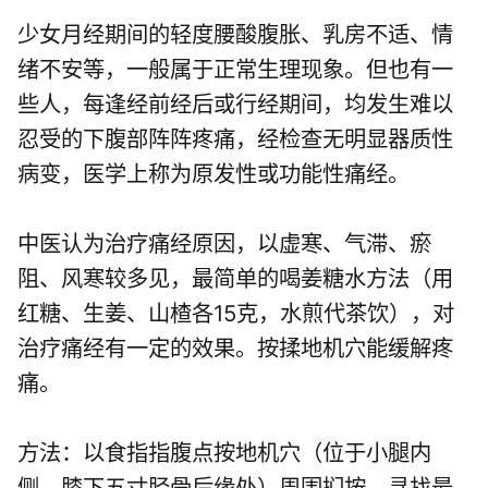
少女月经期间的轻度腰酸腹胀、乳房不适、情
绪不安等，一般属于正常生理现象。但也有一
些人，每逢经前经后或行经期间，均发生难以
忍受的下腹部阵阵疼痛，经检查无明显器质性
病变，医学上称为原发性或功能性痛经。
中医认为治疗痛经原因，以虚寒、气滞、瘀
阻、风寒较多见，最简单的喝姜糖水方法（用
红糖、生姜、山楂各15克，水煎代茶饮），对
治疗痛经有一定的效果。按揉地机穴能缓解疼
痛。
方法：以食指指腹点按地机穴（位于小腿内
侧，膝下五寸胫骨后缘处）周围扪按，寻找最