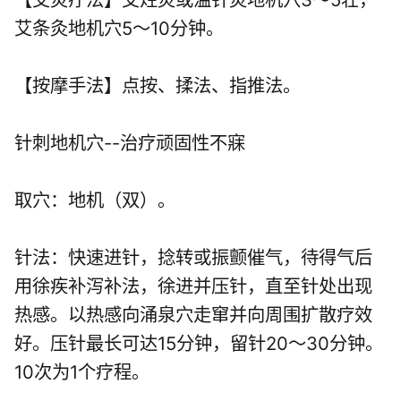
艾条灸地机穴5～10分钟。
【按摩手法】点按、揉法、指推法。
针刺地机穴--治疗顽固性不寐
取穴：地机（双）。
针法：快速进针，捻转或振颤催气，待得气后
用徐疾补泻补法，徐进并压针，直至针处出现
热感。以热感向涌泉穴走窜并向周围扩散疗效
好。压针最长可达15分钟，留针20～30分钟。
10次为1个疗程。