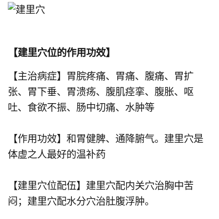
【
建里穴位的作用功效
】
【主治病症】胃脘疼痛、胃痛、腹痛、胃扩
张、胃下垂、胃溃疡、腹肌痉挛、腹胀、呕
吐、食欲不振、肠中切痛、水肿等
【作用功效】和胃健脾、通降腑气。建里穴是
体虚之人最好的温补药
【建里穴位配伍】建里穴配内关穴治胸中苦
闷；建里穴配水分穴治肚腹浮肿。