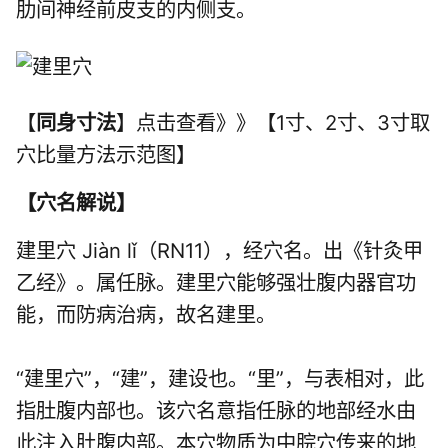
肋间神经前皮支的内侧支。
【
同身寸法
】点击查看》》【1寸、2寸、3寸取
穴比量方法示范图】
【
穴名解说
】
建里穴 Jiàn lǐ（RN11），经穴名。出《针灸甲
乙经》。属任脉。建里穴能够强壮腹内器官功
能，而防病治病，故名建里。
“建里穴”，“建”，建设也。“里”，与表相对，此
指肚腹内部也。该穴名意指任脉的地部经水由
此注入肚腹内部。本穴物质为中脘穴传来的地