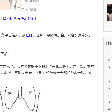
3寸取穴比量方法示范图】
《针灸甲乙经》。属
任脉
。任脉、足厥阴之会。别名：尿胞穴，
精
1
之下部。
2
”，肾主之水也。该穴名意指任脉的水湿在此云集于天之下部。本穴
3
后，水湿之气聚集于天之下部，如隐藏于天部的肾水一般，故
4
5
6
7
8
9