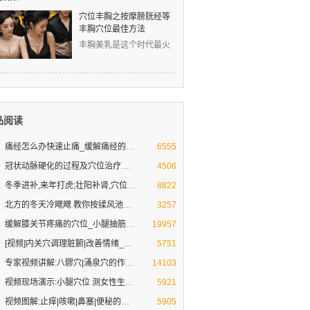
穴位丰胸之按摩膀胱经等
丰胸穴位最佳方法
丰胸美乳是这个时代最火
爆的话题！然而，丰胸的
道路真是难上难！丰胸的
品阅读
痛经怎么办快速止痛_缓解痛经的穴
痛经●妇科疾病不担心-按摩祛病好心情
6555
冠状动脉硬化的过程及穴位治疗方法
人到30岁以后，你的心脏就开始不想“工作”了，
4506
冬季进补,来年打虎;壮阳补肾,穴位
冬季壮阳补肾不一定要吃药,用好这些免费的方
8822
北方的冬天冷飕飕 教你按揉风池穴
教你三招预防贼风偷袭 防治头痛头晕
3257
缓解膝关节疼痛的穴位_小腿抽筋急
缓解治疗腿脚疼痛的穴位及养生方法[专家视频
19957
[视频]内关穴调理脏腑|改善情绪_桂
内关穴:调理脏腑 改善不良情绪
5751
专家视频讲解:八髎穴|涌泉穴的作用
八髎穴|涌泉穴补益肾气
14103
视频现场演示:小腿穴位 测女性生理
按压小腿上的脾经穴位 揭秘女性青春密码
5921
视频图解:止痒|咳嗽|鼻塞|便秘的常
[向穴位要健康]刘教授现场演示:按摩穴位可以
5905