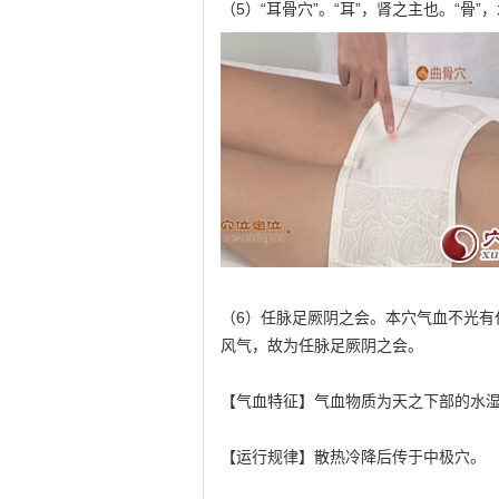
（5）“耳骨穴”。“耳”，肾之主也。“
（6）任脉足厥阴之会。本穴气血不光有
风气，故为任脉足厥阴之会。
【气血特征】气血物质为天之下部的水
【运行规律】散热冷降后传于中极穴。