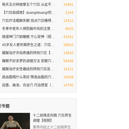
每天五分钟按摩五个穴位 从此不再
穴位按摩治疗打呼噜
14401
【穴位掐揉按】duang!duang!伤风感
【穴位掐揉按】duang duang!伤风感冒就
2164
穴位疗法缓解失眠 找对穴位睡得香
穴位疗法缓解失眠 找对穴位睡得香
13412
冬季中老年人预防脑中风的注意方法
冬季中老年人预防脑中风的注意方法和穴位
6625
按揉神门穴助睡眠 宁心安神（视频图
按揉神门穴助睡眠 宁心安神（视频图解）
41631
45岁女人更年期养生之道：穴位按摩
女人保养秘诀
28642
缓解治疗牙齿疼痛的特效穴位【按摩
牙齿疼痛难忍 如何缓解 求偏方
14810
睡眠不好多梦的调理方法 安眠穴助
睡眠不好多梦的调理方法 安眠穴助睡眠
59438
缓解治疗女性痛经的特效穴位及小偏
穴位按摩缓解治疗女性痛经
14121
高血脂喝什么茶好 降高血脂的穴位
高血脂的治疗与饮食
16269
迎香、曲池、合谷穴 巧治感冒（专家
迎香、曲池、合谷穴 三个穴位巧治感冒
14750
彩专题
十二经络走向图 穴位养生
调理【视频】
黄帝内经之十二经络养生