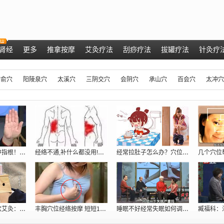
肾经
更多
推拿按摩
艾灸疗法
刮痧疗法
拔罐疗法
针灸疗
肺俞穴
阳陵泉穴
太溪穴
三阴交穴
会阴穴
承山穴
百会穴
太冲穴
肝脏好不好，看中指根！ 肝脏不好的症状
经络不通,补什么都没用!只用一招:经络
经常拉肚子怎么办？穴位密码抓住根本给你
专家现场演示取穴艾灸：调理胃痛、五更泻
丰胸穴位经络按摩 短短10分钟跳两罩杯[
睡眠不好经常失眠如何调理_穴位提高睡