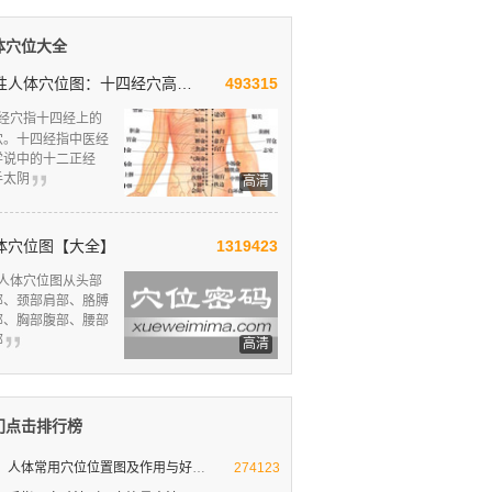
体穴位大全
男性人体穴位图：十四经穴高清图解
493315
经穴指十四经上的
穴。十四经指中医经
学说中的十二正经
手太阴
高清
体穴位图【大全】
1319423
人体穴位图从头部
部、颈部肩部、胳膊
部、胸部腹部、腰部
部
高清
门点击排行榜
人体常用穴位位置图及作用与好处
人体十大要穴图解
274123