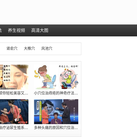
法
养生视频
高清大图
肾俞穴
大椎穴
风池穴
几个穴位帮你轻松美容又减肥（瘦肚腩）
小穴位治痔疮的神奇疗法【十人九痔，先收
臧福科：治疗泌尿生殖系统疾病的五大穴位
多种头痛的原因和穴位治疗方法