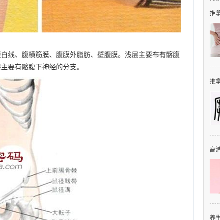
推拿
腹白线、腹横筋膜、腹膜外脂肪、壁腹膜。浅层主要布有髂腹
层主要有髂腹下神经的分支。
推拿
高清
养生