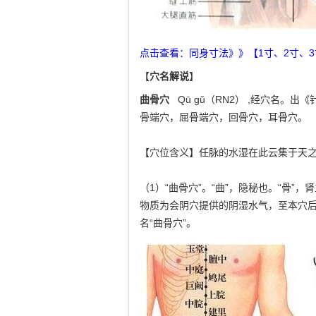
点击查看：同身寸法》》【1寸、2寸、
【
穴名解说
】
曲骨穴
Qū gǔ（RN2） ,经穴名。出
骨端穴，屈骨端穴，回骨穴，耳骨穴。
【穴位含义】任脉的水湿在此云集于天
（1）“曲骨穴”。“曲”，隐秘也。“骨
物质为会阴穴提供的阴湿水气，至本穴
名“曲骨穴”。