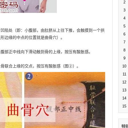
2
3
4
5
方凹陷处（即：小腹部，由肚脐从上往下推，会触摸到一个拱
6
拱形边缘的中点的位置就是曲骨穴）。
7
8
沿腹部正中线向下滑动触到骨的上缘，按压有酸胀感。
9
耻骨联合上缘的交点，按压有酸胀感（图②）。
10
11
12
13
14
15
特