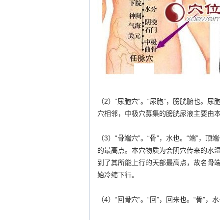
（2）“尿胞穴”。“尿胞”，膀胱腑也。
穴相邻，中极穴募集的膀胱尿液主要由本
（3）“骨端穴”。“骨”，水也。“端”
的最高点。本穴物质为会阴穴传来的水
到了其所能上行的天部最高点，故名骨
始冷缩下行。
（4）“回骨穴”。“回”，回来也。“骨