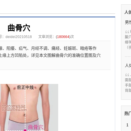
人
曲骨穴
deidei20210518
文章浏览：
(
180664
)
次
腧
络
（
腺、阳痿、疝气、月经不调、痛经、妊娠斑、暗疮等作
上缘上方凹陷处，详见本文图解曲骨穴的准确位置图及穴
人
面
手
背
热
1