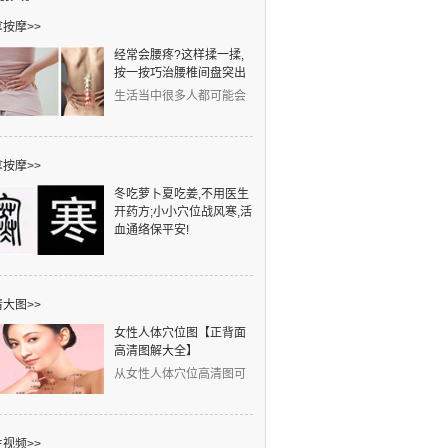
按摩>>
经常会腰疼?这样揉一揉,
按一按巧治腰椎间盘突出
生活当中很多人都可能会
得腰椎间盘突出，发病人
群非常广泛。工作中
按摩>>
冬吃萝卜夏吃姜,不用医生
开药方;小小穴位战风寒,活
血通络保平安!
元旦一到，寒字当头。凉
是冷之始，寒是冷之极。
中医认为：冬天风邪、寒
大图>>
女性人体穴位图【正背面
高清图解大全】
从女性人体穴位高清图可
以看出，左侧的红线是任
脉穴位，右侧的蓝线是
视频>>