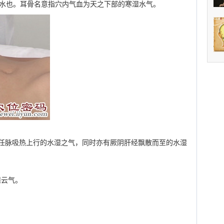
骨”，水也。耳骨名意指穴内气血为天之下部的寒湿水气。
任脉吸热上行的水湿之气，同时亦有厥阴肝经飘散而至的水湿
湿云气。