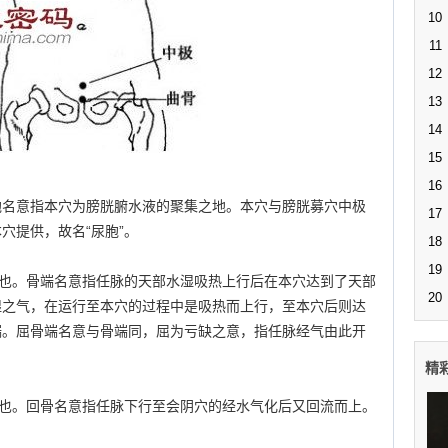
10
11
12
13
14
15
16
尿胞名意指本穴为膀胱腑水液的聚集之地。本穴与膀胱募穴中极
17
穴提供，故名“尿胞”。
18
19
，顶端也。骨端名意指任脉的天部水湿吸热上行后在本穴达到了天部
20
湿之气，在运行至本穴的过程中是吸热而上行，至本穴后则达
端。屈骨端名意与骨端同，屈为亏缺之意，指任脉经气由此开
精
”，水也。回骨名意指任脉下行至会阴穴的经水气化后又回流而上。