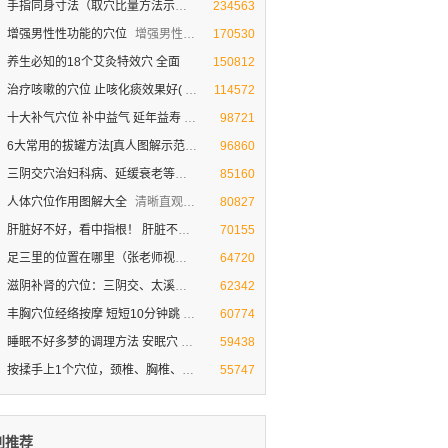
手指同身寸法（取穴比量方法示范图
同身寸定位法（取穴比量方法示范图）
234563
增强男性性功能的穴位
增强男性性功能的穴位
170530
养生必知的18个艾灸特效穴 全面
150812
治疗咳嗽的穴位 止咳化痰效果好(
治疗咳嗽的穴位 止咳化痰效果非常好(视频图解)
114572
十大补气穴位 补中益气 延年益寿
人体十大补气穴位
98721
6大常用的拔罐方法[真人图解示范
真人图解示 常见的范拔罐方法
96860
三阴交穴治妇科病、延缓衰老等作
三阴交穴治妇科病、延缓衰老等作用（视频图解
85160
人体穴位作用图解大全
清晰直观的人体穴位作用【图解大全】
80827
肝脏好不好，看中指根！ 肝脏不好的
肝脏好不好，看中指根！ 肝脏不好的症状
70155
足三里的位置在哪里（张老师视频图
揉按足三里穴滋补养胃 促食欲(张老师视频图解
64720
滋阴补肾的穴位：三阴交、太溪、照
人体神秘的三角区 滋阴补肾的穴位
62342
丰胸穴位经络按摩 短短10分钟跳
神奇的经络丰胸穴位按摩[视频]
60774
睡眠不好多梦的调理方法 安眠穴
睡眠不好多梦的调理方法 安眠穴助睡眠
59438
按揉手上1个穴位，颈椎、胸椎、腰
按揉手上1个穴位，颈椎、胸椎、腰椎就不疼
55747
别推荐