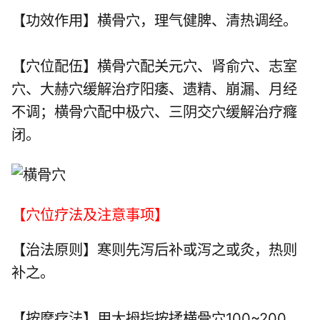
【功效作用】横骨穴，理气健脾、清热调经。
【穴位配伍】横骨穴配
关元穴
、
肾俞穴
、
志室
穴
、
大赫穴
缓解治疗阳痿、遗精、崩漏、月经
不调；横骨穴配
中极穴
、
三阴交穴
缓解治疗癃
闭。
【穴位疗法及注意事项】
【治法原则】寒则先泻后补或泻之或灸，热则
补之。
【按摩疗法】用大拇指按揉横骨穴100~200