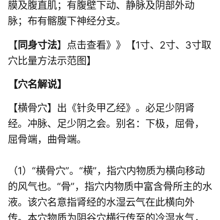
膜及腹直肌；有腹壁下动、静脉及阴部外动
脉；布有髂腹下神经分支。
【
同身寸法
】点击查看》》【1寸、2寸、3寸取
穴比量方法示范图】
【
穴名解说
】
【横骨穴】出《针灸甲乙经》。必
足少阴肾
经
。冲脉、足少阴之会。别名：下极，屈骨，
屈骨端，曲骨端。
（1）“横骨穴”。“横”，指穴内物质为横向移动
的风气也。“骨”，指穴内物质中富含骨所主的水
液。该穴名意指肾经的水湿云气在此横向外
传。本穴物质为阴谷穴横行传至的冷湿水气，