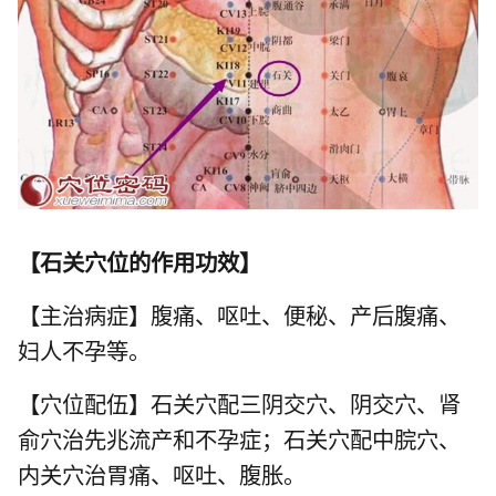
【
石关穴位的作用功效
】
【主治病症】腹痛、呕吐、便秘、产后腹痛、
妇人不孕等。
【穴位配伍】石关穴配
三阴交穴
、
阴交穴
、
肾
俞穴
治先兆流产和不孕症；石关穴配
中脘穴
、
内关穴
治胃痛、呕吐、腹胀。