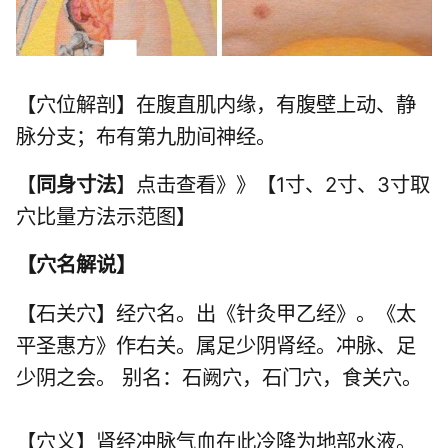
【穴位解剖】在腹直肌内缘，有腹壁上动、静
脉分支；布有第九肋间神经。
【
同身寸法
】点击查看》》【1寸、2寸、3寸取
穴比量方法示范图】
【
穴名解说
】
【石关穴】经穴名。出《针灸甲乙经》。《太
平圣惠方》作右关。属足少阴肾经。冲脉、足
少阴之会。 别名：石阙穴，石门穴，食关穴。
【穴义】肾经冲脉气血在此冷降为地部水液。