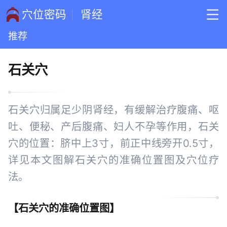
穴位密码
肾经
推荐
石关穴
石关穴归属足少阴肾经，有缓解治疗腹痛、呕
吐、便秘、产后腹痛、妇人不孕等作用，石关
穴的位置：脐中上3寸，前正中线旁开0.5寸，
详见本文图解石关穴的准确位置图及穴位疗
法。
【
石关穴的准确位置图
】