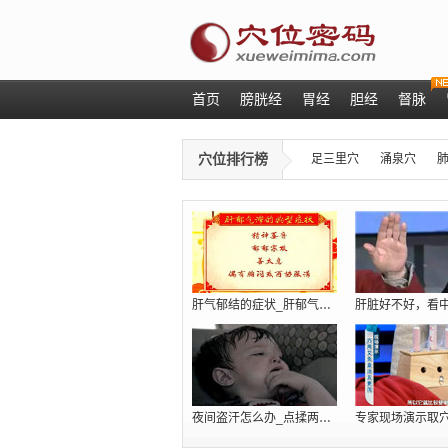
首页
膀胱经
胃经
胆经
督脉
穴位排行榜
足三里穴
涌泉穴
肝气郁结的症状_肝郁气滞吃什么_肝火旺
夜间盗汗怎么办_点揉两个穴位巧治肾虚