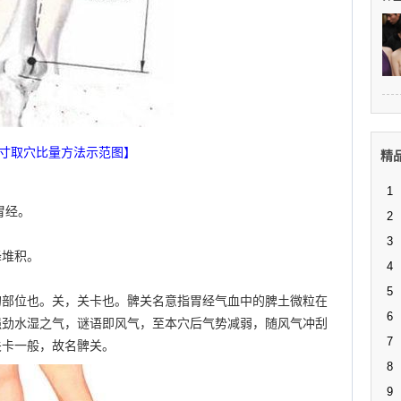
3寸取穴比量方法示范图】
精
1
胃经。
2
3
降堆积。
4
5
的部位也。关，关卡也。髀关名意指胃经气血中的脾土微粒在
6
强劲水湿之气，谜语即风气，至本穴后气势减弱，随风气冲刮
7
关卡一般，故名髀关。
8
9