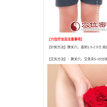
【
穴位疗法及注意事项
】
【针刺方法】髀关穴，直刺1.5-2.5
【艾灸方法】：髀关穴，艾条灸5-10分钟