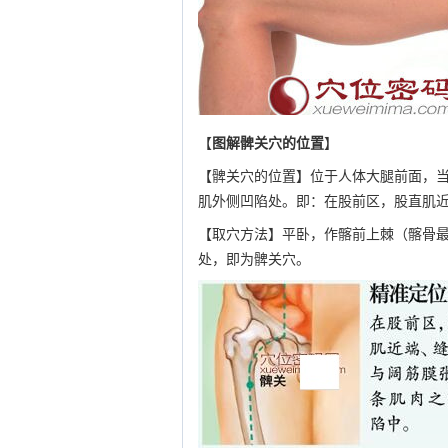
【
图解髀关穴的位置
】
【髀关穴的位置】位于人体大腿前面，
肌外侧凹陷处。即：在股前区，股直肌近
【取穴方法】平卧，作髂前上棘（髂骨
处，即为髀关穴。