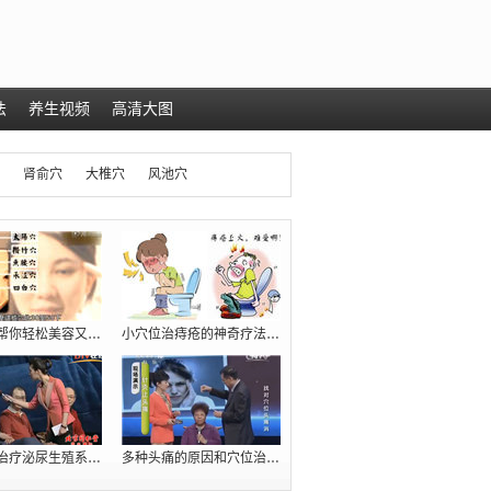
法
养生视频
高清大图
肾俞穴
大椎穴
风池穴
几个穴位帮你轻松美容又减肥（瘦肚腩）
小穴位治痔疮的神奇疗法【十人九痔，先收
臧福科：治疗泌尿生殖系统疾病的五大穴位
多种头痛的原因和穴位治疗方法