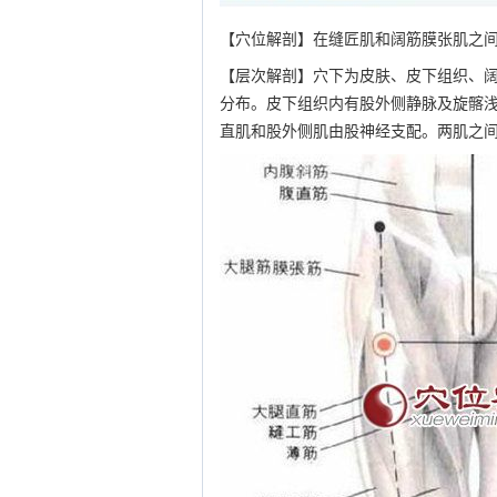
【穴位解剖】在缝匠肌和阔筋膜张肌之
【层次解剖】穴下为皮肤、皮下组织、
分布。皮下组织内有股外侧静脉及旋髂
直肌和股外侧肌由股神经支配。两肌之