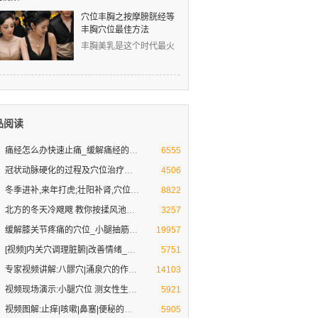
穴位丰胸之按摩膀胱经等
丰胸穴位最佳方法
丰胸美乳是这个时代最火
爆的话题！然而，丰胸的
道路真是难上难！丰胸的
品阅读
痛经怎么办快速止痛_缓解痛经的穴
痛经●妇科疾病不担心-按摩祛病好心情
6555
冠状动脉硬化的过程及穴位治疗方法
人到30岁以后，你的心脏就开始不想“工作”了，
4506
冬季进补,来年打虎;壮阳补肾,穴位
冬季壮阳补肾不一定要吃药,用好这些免费的方
8822
北方的冬天冷飕飕 教你按揉风池穴
教你三招预防贼风偷袭 防治头痛头晕
3257
缓解膝关节疼痛的穴位_小腿抽筋急
缓解治疗腿脚疼痛的穴位及养生方法[专家视频
19957
[视频]内关穴调理脏腑|改善情绪_桂
内关穴:调理脏腑 改善不良情绪
5751
专家视频讲解:八髎穴|涌泉穴的作用
八髎穴|涌泉穴补益肾气
14103
视频现场演示:小腿穴位 测女性生理
按压小腿上的脾经穴位 揭秘女性青春密码
5921
视频图解:止痒|咳嗽|鼻塞|便秘的常
[向穴位要健康]刘教授现场演示:按摩穴位可以
5905