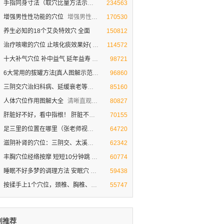
手指同身寸法（取穴比量方法示范图
同身寸定位法（取穴比量方法示范图）
234563
增强男性性功能的穴位
增强男性性功能的穴位
170530
养生必知的18个艾灸特效穴 全面
150812
治疗咳嗽的穴位 止咳化痰效果好(
治疗咳嗽的穴位 止咳化痰效果非常好(视频图解)
114572
十大补气穴位 补中益气 延年益寿
人体十大补气穴位
98721
6大常用的拔罐方法[真人图解示范
真人图解示 常见的范拔罐方法
96860
三阴交穴治妇科病、延缓衰老等作
三阴交穴治妇科病、延缓衰老等作用（视频图解
85160
人体穴位作用图解大全
清晰直观的人体穴位作用【图解大全】
80827
肝脏好不好，看中指根！ 肝脏不好的
肝脏好不好，看中指根！ 肝脏不好的症状
70155
足三里的位置在哪里（张老师视频图
揉按足三里穴滋补养胃 促食欲(张老师视频图解
64720
滋阴补肾的穴位：三阴交、太溪、照
人体神秘的三角区 滋阴补肾的穴位
62342
丰胸穴位经络按摩 短短10分钟跳
神奇的经络丰胸穴位按摩[视频]
60774
睡眠不好多梦的调理方法 安眠穴
睡眠不好多梦的调理方法 安眠穴助睡眠
59438
按揉手上1个穴位，颈椎、胸椎、腰
按揉手上1个穴位，颈椎、胸椎、腰椎就不疼
55747
别推荐