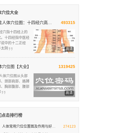
体穴位大全
男性人体穴位图：十四经穴高清图解
493315
经穴指十四经上的
穴。十四经指中医经
学说中的十二正经
手太阴
高清
体穴位图【大全】
1319425
人体穴位图从头部
部、颈部肩部、胳膊
部、胸部腹部、腰部
部
高清
门点击排行榜
人体常用穴位位置图及作用与好处
人体十大要穴图解
274123