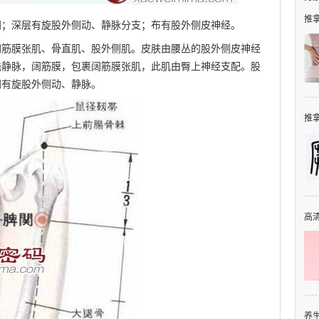
推拿
间；深层有旋股外侧动、静脉分支；布有股外侧皮神经。
阔筋膜张肌、骨直肌、股外侧肌。皮肤由腰丛的股外侧皮神经
浅静脉，阔筋膜，包裹阔筋膜张肌，此肌由臀上神经支配。股
间有旋股外侧动、静脉。
推拿
高清
养生