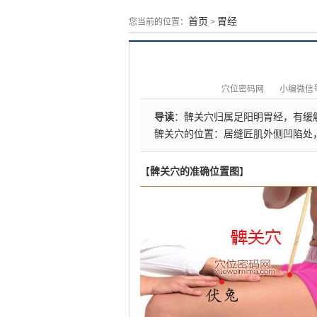
首页
胃经
您当前的位置：
>
穴位密码网
小编微信号：
导读
：髀关穴归属足阳明胃经，有缓
髀关穴的位置：居缝匠肌外侧凹陷处
【
髀关穴的准确位置图
】