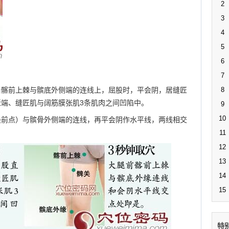
2
3
4
5
6
7
当髂前上棘与髌底外侧端的连线上，屈股时，平会阴，居缝匠
8
端、缝匠肌与阔筋膜张肌3条肌肉之间凹陷中。
9
10
最前点）与髌骨外侧端的连线，再平会阴作水平线，两线相交
11
12
13
14
15
特