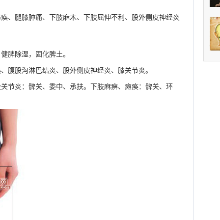
瘫痪、腿膝肿痛、下肢麻木、下肢屈伸不利、股外侧皮神经炎
；健脾除湿，固化脾土。
痪、腹股沟淋巴结炎、股外侧皮神经炎、膝关节炎。
股关节炎：髀关、委中、承扶。下肢麻痹、瘫痪：髀关、环