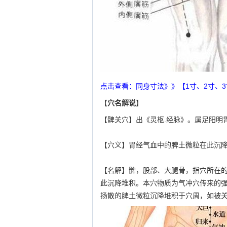
点击查看：同身寸法》》【1寸、2寸、
【
穴名解说
】
【髀关穴】出《灵枢.经脉》。属足阳明
【穴义】胃经气血中的脾土微粒在此沉
【名解】髀，股部、大腿骨，指穴所在
此沉降堆积。本穴物质为气冲穴传来的
扬散的脾土微粒沉降堆积于穴周，如被