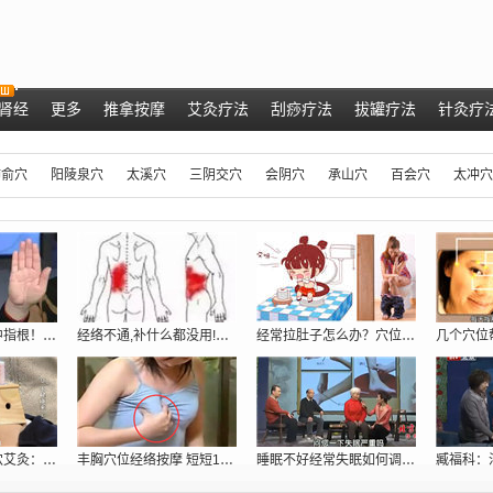
肾经
更多
推拿按摩
艾灸疗法
刮痧疗法
拔罐疗法
针灸疗
肺俞穴
阳陵泉穴
太溪穴
三阴交穴
会阴穴
承山穴
百会穴
太冲穴
肝脏好不好，看中指根！ 肝脏不好的症状
经络不通,补什么都没用!只用一招:经络
经常拉肚子怎么办？穴位密码抓住根本给你
专家现场演示取穴艾灸：调理胃痛、五更泻
丰胸穴位经络按摩 短短10分钟跳两罩杯[
睡眠不好经常失眠如何调理_穴位提高睡