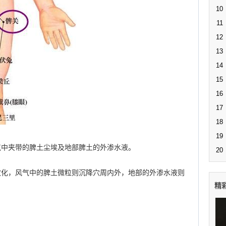
10
11
12
13
14
15
16
17
18
19
气中夹带的脾土尘埃及地部脾土的外渗水液。
20
散化，风气中的脾土微粒则沉降穴周内外，地部的外渗水液则
精