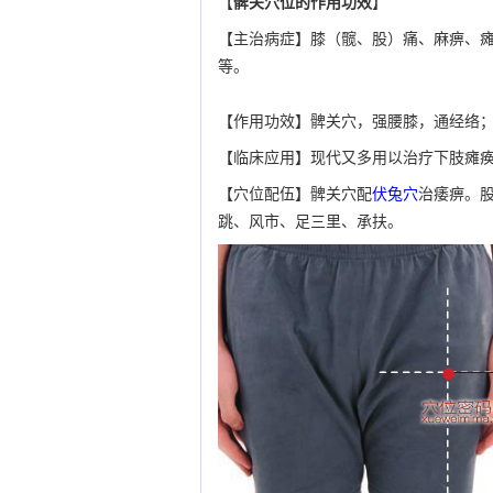
【
髀关穴位的作用功效
】
【主治病症】膝（髋、股）痛、麻痹、
等。
【作用功效】髀关穴，强腰膝，通经络
【临床应用】现代又多用以治疗下肢瘫
【穴位配伍】髀关穴配
伏兔穴
治痿痹。
跳、风市、足三里、承扶。