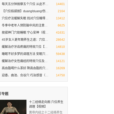
每天五分钟按摩五个穴位 从此不再
穴位按摩治疗打呼噜
14401
【穴位掐揉按】duang!duang!伤风感
【穴位掐揉按】duang duang!伤风感冒就
2164
穴位疗法缓解失眠 找对穴位睡得香
穴位疗法缓解失眠 找对穴位睡得香
13412
冬季中老年人预防脑中风的注意方法
冬季中老年人预防脑中风的注意方法和穴位
6625
按揉神门穴助睡眠 宁心安神（视频图
按揉神门穴助睡眠 宁心安神（视频图解）
41631
45岁女人更年期养生之道：穴位按摩
女人保养秘诀
28642
缓解治疗牙齿疼痛的特效穴位【按摩
牙齿疼痛难忍 如何缓解 求偏方
14810
睡眠不好多梦的调理方法 安眠穴助
睡眠不好多梦的调理方法 安眠穴助睡眠
59438
缓解治疗女性痛经的特效穴位及小偏
穴位按摩缓解治疗女性痛经
14121
高血脂喝什么茶好 降高血脂的穴位
高血脂的治疗与饮食
16269
迎香、曲池、合谷穴 巧治感冒（专家
迎香、曲池、合谷穴 三个穴位巧治感冒
14750
彩专题
十二经络走向图 穴位养生
调理【视频】
黄帝内经之十二经络养生