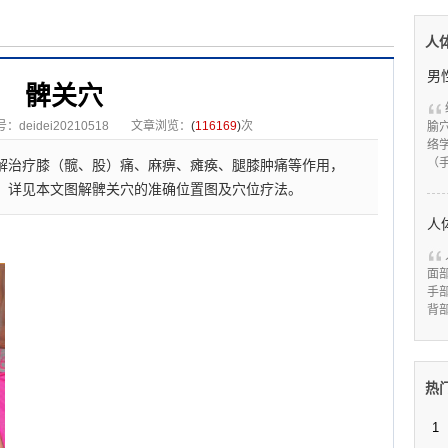
人
髀关穴
deidei20210518
文章浏览：
(
116169
)
次
腧
络
（
解治疗膝（髋、股）痛、麻痹、瘫痪、腿膝肿痛等作用，
，详见本文图解髀关穴的准确位置图及穴位疗法。
人
面
手
背
热
1