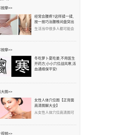
按摩>>
经常会腰疼?这样揉一揉,
按一按巧治腰椎间盘突出
生活当中很多人都可能会
得腰椎间盘突出，发病人
群非常广泛。工作中
按摩>>
冬吃萝卜夏吃姜,不用医生
开药方;小小穴位战风寒,活
血通络保平安!
元旦一到，寒字当头。凉
是冷之始，寒是冷之极。
中医认为：冬天风邪、寒
大图>>
女性人体穴位图【正背面
高清图解大全】
从女性人体穴位高清图可
以看出，左侧的红线是任
脉穴位，右侧的蓝线是
视频>>