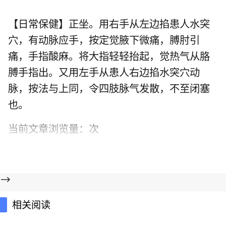
【日常保健】正坐。用右手从左边掐患人水突
穴，有动脉应手，按定觉腋下微痛，膊肘引
痛，手指酸麻。将大指轻轻抬起，觉热气从胳
膊手指出。又用左手从患人右边掐水突穴动
脉，按法与上同，令四肢脉气发散，不至闭塞
也。
当前文章浏览量：
次
-->
相关阅读