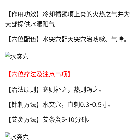
【作用功效】冷却循颈项上炎的火热之气并为
天部提供水湿阳气
【穴位配伍】水突穴配
天突穴
治咳嗽、气喘。
【穴位疗法及注意事项】
【治法原则】寒则补之，热则泻之。
【针刺方法】水突穴，直刺0.3-0.5寸。
【艾灸方法】艾条灸5-10分钟。