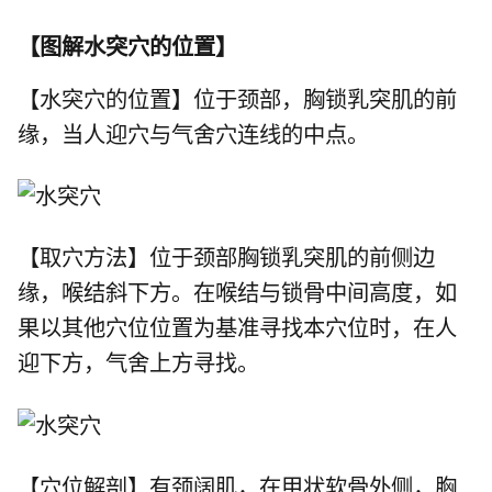
【
图解水突穴的位置
】
【水突穴的位置】位于颈部，胸锁乳突肌的前
缘，当
人迎穴
与
气舍穴
连线的中点。
【取穴方法】位于颈部胸锁乳突肌的前侧边
缘，喉结斜下方。在喉结与锁骨中间高度，如
果以其他穴位位置为基准寻找本穴位时，在人
迎下方，气舍上方寻找。
【穴位解剖】有颈阔肌，在甲状软骨外侧，胸