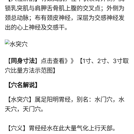
锁乳突肌与肩胛舌骨肌上腹的交叉点；外侧为
颈总动脉；布有颈皮神经，深层为交感神经发
出的心上神经及交感干。
【
同身寸法
】点击查看》》【1寸、2寸、3寸取
穴比量方法示范图】
【
穴名解说
】
【水突穴】属
足阳明胃经
，别名：水门穴，水
天穴，天门穴。
【穴义】胃经经水在此大量气化上行天部。