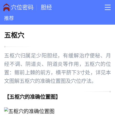
穴位密码
胆经
推荐
五枢穴
五枢穴归属足少阳胆经，有缓解治疗便秘、月
经不调、阴道炎、阴道炎等作用，五枢穴的位
置：髂前上棘的前方，横平脐下3寸处，详见本
文图解五枢穴的准确位置图及穴位疗法。
【
五枢穴的准确位置图
】