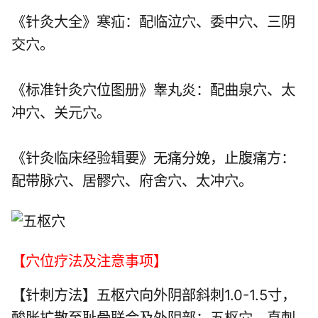
《针灸大全》寒疝：配临泣穴、委中穴、三阴
交穴。
《标准针灸穴位图册》睾丸炎：配曲泉穴、太
冲穴、关元穴。
《针灸临床经验辑要》无痛分娩，止腹痛方：
配带脉穴、居髎穴、府舍穴、太冲穴。
【穴位疗法及注意事项】
【针刺方法】五枢穴向外阴部斜刺1.0-1.5寸，
酸胀扩散至耻骨联合及外阴部；五枢穴，直刺