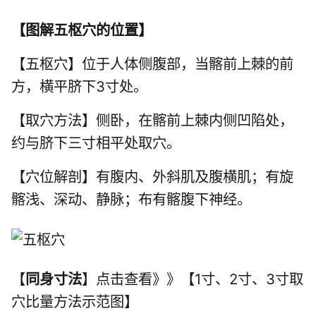
【
图解五枢穴的位置
】
【五枢穴】位于人体侧腹部，当髂前上棘的前
方，横平脐下3寸处。
【取穴方法】侧卧，在髂前上棘内侧凹陷处，
约与脐下三寸相平处取穴。
【穴位解剖】有腹内、外斜肌及腹横肌；有旋
髂浅、深动、静脉；布有髂腹下神经。
【
同身寸法
】点击查看》》【1寸、2寸、3寸取
穴比量方法示范图】