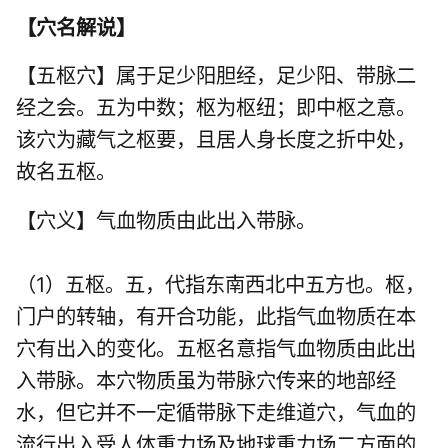
【
穴名解说
】
【五枢穴】属于足少阳胆经，足少阳、带脉二
经之会。五为中数；枢为枢纽；即中枢之意。
该穴为藏气之枢要，且居人身长度之折中处，
故名五枢。
【穴义】气血物质由此出入带脉。
（1）五枢。五，代指东南西北中五方也。枢，
门户的转轴，有开合功能，此指气血物质在本
穴有出入的变化。五枢名意指气血物质由此出
入带脉。本穴物质虽为带脉穴传来的地部经
水，但它并不一定循带脉下走维道穴，气血的
流行出入受人体重力场及地球重力场二方面的