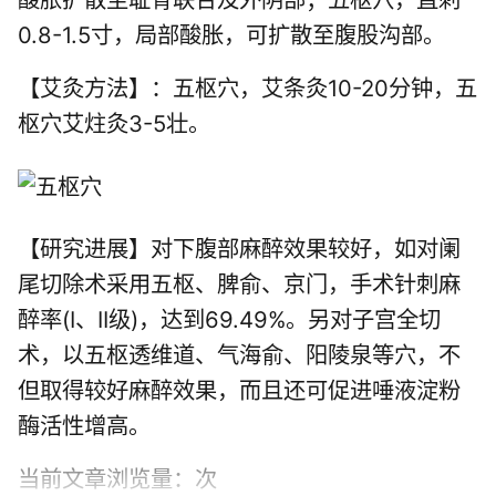
0.8-1.5寸，局部酸胀，可扩散至腹股沟部。
【艾灸方法】：五枢穴，艾条灸10-20分钟，五
枢穴艾炷灸3-5壮。
【研究进展】对下腹部麻醉效果较好，如对阑
尾切除术采用五枢、脾俞、京门，手术针刺麻
醉率(I、II级)，达到69.49%。另对子宫全切
术，以五枢透维道、气海俞、阳陵泉等穴，不
但取得较好麻醉效果，而且还可促进唾液淀粉
酶活性增高。
当前文章浏览量：
次