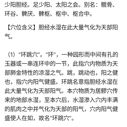
少阳胆经
。足少阳、太阳之会。别名：髋骨、
环谷、髀厌、髀枢、枢中、枢合中。
【穴位含义】胆经水湿在此大量气化为天部阳
气。
（1）“环跳穴”。“环”，一种园形而中间有孔的
玉器或一串连环中的一节，此指穴内物质为天
部肺金特性的凉湿之气。跳，跳动也，阳之健
也，指穴内阳气健盛。环跳名意指胆经水湿在
此大量气化为天部阳气。本穴物质为居髎穴传
来的地部水湿，至本穴后，水湿渗入穴内丰满
的肌肉之中并气化为天部的阳气，穴内阳气健
盛使人在如，故名“环跳穴”。