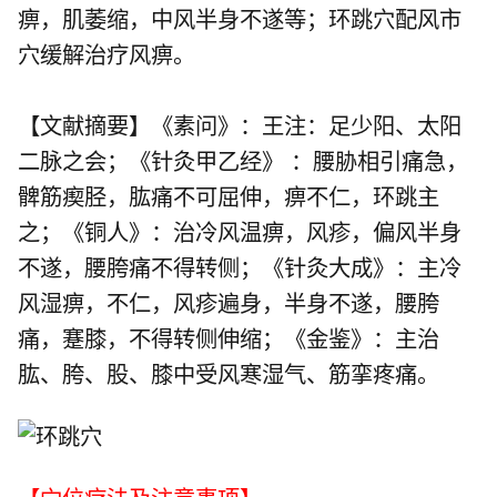
痹，肌萎缩，中风半身不遂等；环跳穴配
风市
穴
缓解治疗风痹。
【文献摘要】《素问》：王注：足少阳、太阳
二脉之会；《针灸甲乙经》 ：腰胁相引痛急，
髀筋瘈胫，肱痛不可屈伸，痹不仁，环跳主
之；《铜人》：治冷风温痹，风疹，偏风半身
不遂，腰胯痛不得转侧；《针灸大成》：主冷
风湿痹，不仁，风疹遍身，半身不遂，腰胯
痛，蹇膝，不得转侧伸缩；《金鉴》：主治
肱、胯、股、膝中受风寒湿气、筋挛疼痛。