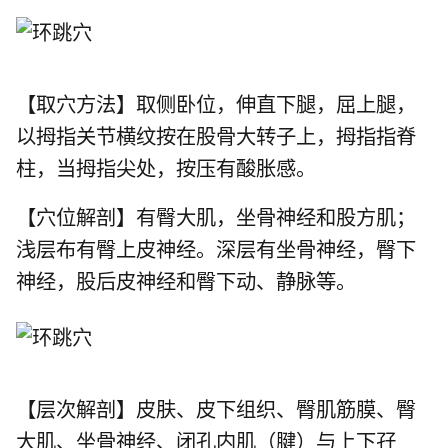
【取穴方法】取侧卧位，伸直下腿，屈上腿，
以拇指关节横纹按在股骨大转子上，拇指指脊
柱，当拇指尖处，按压有酸胀感。
【穴位解剖】有臀大肌，坐骨神经和股方肌；
浅层布有臀上皮神经。深层有坐骨神经，臀下
神经，股后皮神经和臀下动、静脉等。
【层次解剖】皮肤、皮下组织、臀肌筋膜、臀
大肌、坐骨神经、闭孔内肌（腱）与上下孖