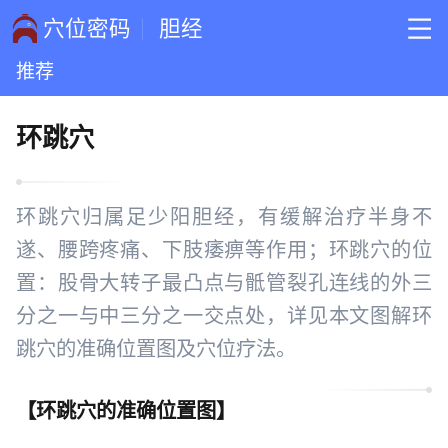
穴位密码
胆经
推荐
环跳穴
环跳穴归属足少阳胆经，有缓解治疗半身不
遂、腰跨疼痛、下肢痿痹等作用；环跳穴的位
置：股骨大转子最凸点与骶管裂孔连线的外三
分之一与中三分之一交点处，详见本文图解环
跳穴的准确位置图及穴位疗法。
【
环跳穴的准确位置图
】