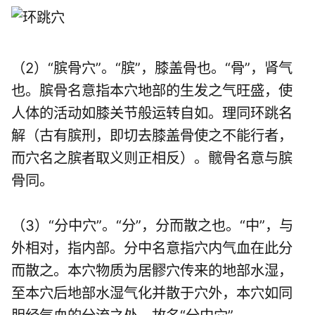
（2）“膑骨穴”。“膑”，膝盖骨也。“骨”，肾气
也。膑骨名意指本穴地部的生发之气旺盛，使
人体的活动如膝关节般运转自如。理同环跳名
解（古有膑刑，即切去膝盖骨使之不能行者，
而穴名之膑者取义则正相反）。髋骨名意与膑
骨同。
（3）“分中穴”。“分”，分而散之也。“中”，与
外相对，指内部。分中名意指穴内气血在此分
而散之。本穴物质为居髎穴传来的地部水湿，
至本穴后地部水湿气化并散于穴外，本穴如同