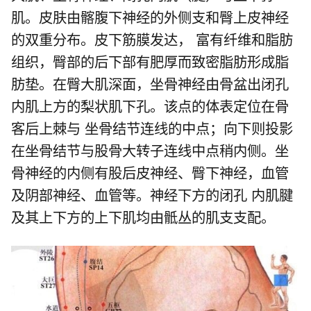
肌。皮肤由髂腹下神经的外侧支和臀上皮神经
的双重分布。皮下筋膜发达， 富有纤维和脂肪
组织，臀部的后下部有肥厚而致密脂肪形成脂
肪垫。在臀大肌深面，坐骨神经由骨盆出闭孔
内肌上方的梨状肌下孔。该点的体表定位在骨
客后上棘与 坐骨结节连线的中点；向下则投影
在坐骨结节与股骨大转子连线中点稍内侧。坐
骨神经的内侧有股后皮神经、臀下神经，血管
及阴部神经、血管等。神经下方的闭孔 内肌腱
及其上下方的上下肌均由骶丛的肌支支配。