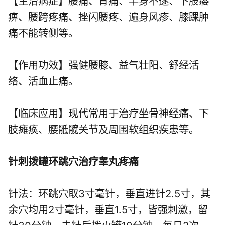
【主治病症】腰痛、背痛、半身不遂、下肢痿
痹、腰跨疼痛、挫闪腰疼、遍身风疹、膝踝肿
痛不能转侧等。
【作用功效】强健腰膝、益气壮阳、舒经活
络、活血止痛。
【临床应用】现代常用于治疗坐骨神经痛、下
肢瘫痪、腰骶髋关节及周围软组织疾患等。
针刺拨罐环跳穴治疗睾丸疼痛
针法：环跳穴取3寸毫针，垂直进针2.5寸，其
余穴均用2寸毫针，垂直1.5寸，皆强刺激，留