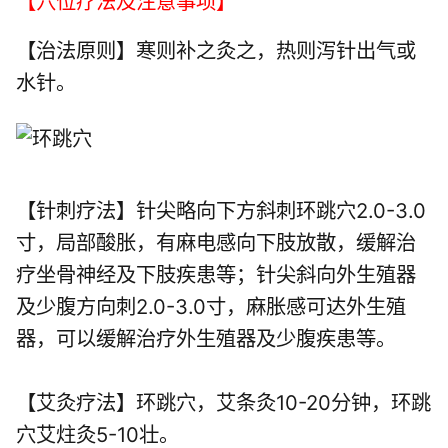
【穴位疗法及注意事项】
【治法原则】寒则补之灸之，热则泻针出气或
水针。
【针刺疗法】针尖略向下方斜刺环跳穴2.0-3.0
寸，局部酸胀，有麻电感向下肢放散，缓解治
疗坐骨神经及下肢疾患等；针尖斜向外生殖器
及少腹方向刺2.0-3.0寸，麻胀感可达外生殖
器，可以缓解治疗外生殖器及少腹疾患等。
【艾灸疗法】环跳穴，艾条灸10-20分钟，环跳
穴艾炷灸5-10壮。