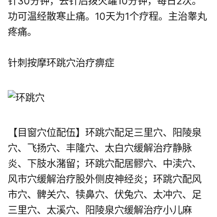
针30分钟，去针后拨火罐10分钟，每日2次。
功可温经散寒止痛。10天为1个疗程。主治睾丸
疼痛。
针刺按摩环跳穴治疗痹症
【目窗穴位配伍】环跳穴配
足三里穴
、
阳陵泉
穴
、
飞扬穴
、
丰隆穴
、
太白穴
缓解治疗静脉
炎、下肢水潴留；环跳穴配
居髎穴
、
中渎穴
、
风市穴
缓解治疗股外侧皮神经炎；环跳穴配
风
市穴
、
髀关穴
、
犊鼻穴
、
伏兔穴
、
太冲穴
、
足
三里穴
、
太溪穴
、
阳陵泉穴
缓解治疗小儿麻