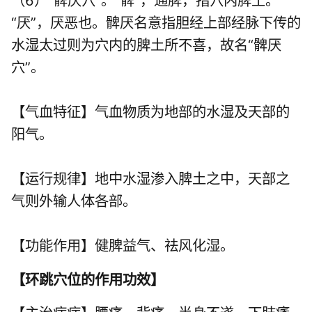
（6）“髀厌穴”。“髀”，通脾，指穴内脾土。
“厌”，厌恶也。髀厌名意指胆经上部经脉下传的
水湿太过则为穴内的脾土所不喜，故名“髀厌
穴”。
【气血特征】气血物质为地部的水湿及天部的
阳气。
【运行规律】地中水湿渗入脾土之中，天部之
气则外输人体各部。
【功能作用】健脾益气、祛风化湿。
【
环跳穴位的作用功效
】