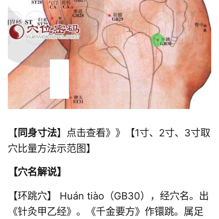
【
同身寸法
】点击查看》》【1寸、2寸、3寸取
穴比量方法示范图】
【
穴名解说
】
【环跳穴】 Huán tiào（GB30），经穴名。出
《针灸甲乙经》。《千金要方》作镮跳。属
足