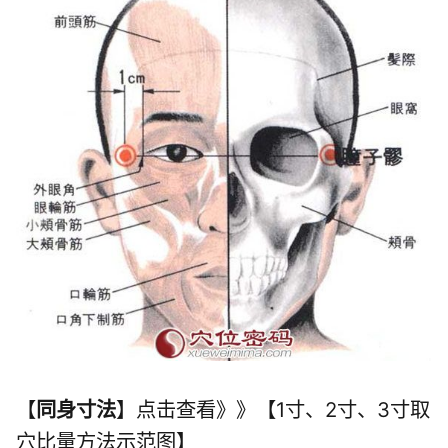
【
同身寸法
】点击查看》》【1寸、2寸、3寸取
穴比量方法示范图】