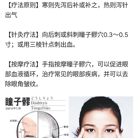
【疗法原则】寒则先泻后补或补之，热则泻针
出气
【针灸疗法】向后刺或斜刺瞳子髎穴0.3～0.5
寸；或用三棱针点刺出血。
【按摩疗法】手指按摩瞳子髎穴，可以促进眼
部血液循环，治疗常见的眼部疾病，并可以去
除眼角皱纹。