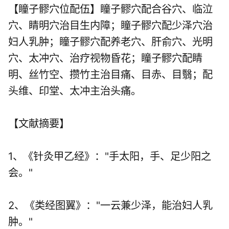
【瞳子髎穴位配伍】瞳子髎穴配合谷穴、临泣
穴、睛明穴治目生内障；瞳子髎穴配少泽穴治
妇人乳肿；瞳子髎穴配养老穴、肝俞穴、光明
穴、太冲穴、治疗视物昏花；瞳子髎穴配睛
明、丝竹空、攒竹主治目痛、目赤、目翳；配
头维、印堂、太冲主治头痛。
【文献摘要】
1、《针灸甲乙经》："手太阳，手、足少阳之
会。"
2、《类经图翼》："一云兼少泽，能治妇人乳
肿。"