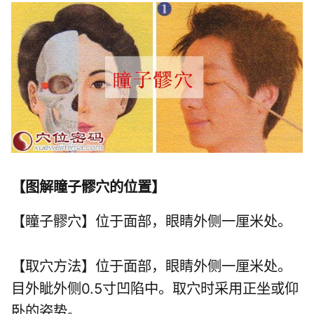
【
图解瞳子髎穴的位置
】
【瞳子髎穴】位于面部，眼睛外侧一厘米处。
【取穴方法】位于面部，眼睛外侧一厘米处。
目外眦外侧0.5寸凹陷中。取穴时采用正坐或仰
卧的姿势。