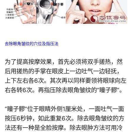
去除眼角皱纹的穴位及指压法
为了提高按摩效果，首先必须将双手搓热，然
后用搓热的手掌在眼皮上一边吐气一边轻抚，
上下左右各6次。其次再以同样要领将眼球向左
右各转6次。再指压除去眼角皱纹的“瞳子髎”。
“瞳子髎”位于眼睛外侧1厘米处，一面吐气一面
按压6秒钟，如此重复6次。除去眼角皱纹的方
法还有一种是全脸按摩。除去眼肿方法可用冷