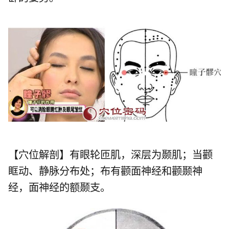
【穴位解剖】有眼轮匝肌，深层为颞肌；当颧
眶动、静脉分布处；布有颧面神经和颧颞神
经，面神经的额颞支。