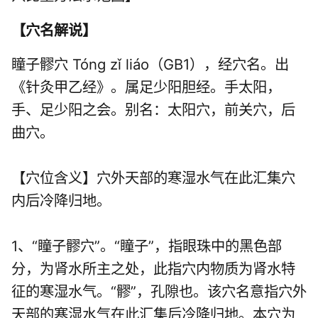
【
穴名解说
】
瞳子髎穴 Tóng zǐ liáo（GB1），经穴名。出
《针灸甲乙经》。属
足少阳胆经
。手太阳，
手、足少阳之会。别名：太阳穴，前关穴，后
曲穴。
【穴位含义】穴外天部的寒湿水气在此汇集穴
内后冷降归地。
1、“瞳子髎穴”。“瞳子”，指眼珠中的黑色部
分，为肾水所主之处，此指穴内物质为肾水特
征的寒湿水气。“髎”，孔隙也。该穴名意指穴外
天部的寒湿水气在此汇集后冷降归地。本穴为