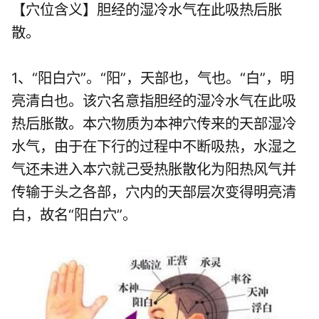
【穴位含义】胆经的湿冷水气在此吸热后胀
散。
1、“阳白穴”。“阳”，天部也，气也。“白”，明
亮清白也。该穴名意指胆经的湿冷水气在此吸
热后胀散。本穴物质为本神穴传来的天部湿冷
水气，由于在下行的过程中不断吸热，水湿之
气还未进入本穴就己受热胀散化为阳热风气并
传输于头之各部，穴内的天部层次变得明亮清
白，故名“阳白穴”。