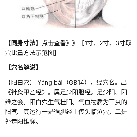
【
同身寸法
】点击查看》》【1寸、2寸、3寸取
穴比量方法示范图】
【
穴名解说
】
【阳白穴】 Yáng bái（GB14），经穴名。出
《针灸甲乙经》。属
足少阳胆经
。足少阳、阳
维之会。阳白穴生气壮阳。气血物质为干爽的
阳气。其运行一是循胆经上传头临泣穴，二是
外走阳维脉。