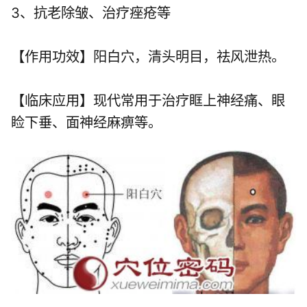
3、抗老除皱、治疗痤疮等
【作用功效】阳白穴，清头明目，祛风泄热。
【临床应用】现代常用于治疗眶上神经痛、眼
睑下垂、面神经麻痹等。