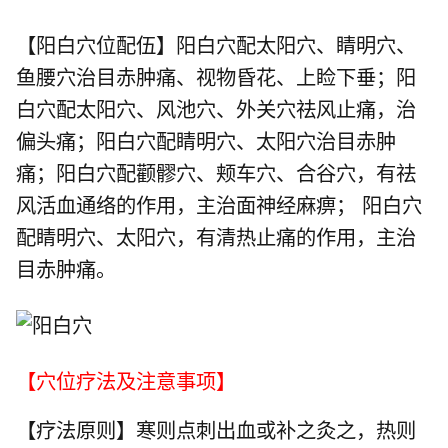
【阳白穴位配伍】阳白穴配太阳穴、睛明穴、
鱼腰穴治目赤肿痛、视物昏花、上睑下垂；阳
白穴配太阳穴、风池穴、外关穴祛风止痛，治
偏头痛；阳白穴配睛明穴、太阳穴治目赤肿
痛；阳白穴配颧髎穴、颊车穴、合谷穴，有祛
风活血通络的作用，主治面神经麻痹； 阳白穴
配睛明穴、太阳穴，有清热止痛的作用，主治
目赤肿痛。
【穴位疗法及注意事项】
【疗法原则】寒则点刺出血或补之灸之，热则