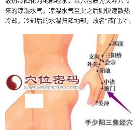
散热冷降化为地部经水。本穴物质为关冲穴传
来的凉湿水气，凉湿水气至此之后则快速散热
冷却，冷却后的水湿归降地部，故名“液门穴”。