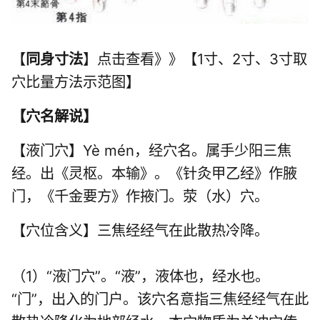
【
同身寸法
】点击查看》》【1寸、2寸、3寸取
穴比量方法示范图】
【
穴名解说
】
【液门穴】Yè mén，经穴名。属
手少阳三焦
经
。出《灵枢。本输》。《针灸甲乙经》作腋
门，《千金要方》作掖门。荥（水）穴。
【穴位含义】三焦经经气在此散热冷降。
（1）“液门穴”。“液”，液体也，经水也。
“门”，出入的门户。该穴名意指三焦经经气在此