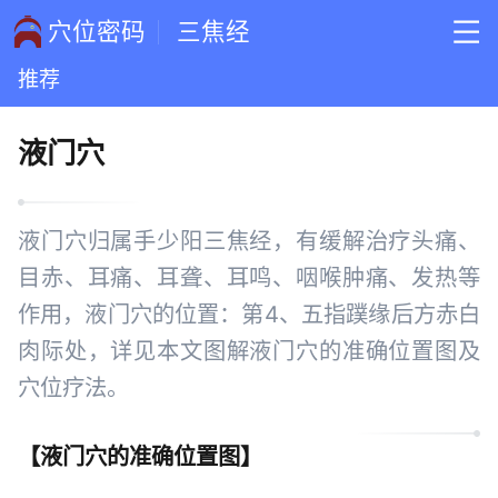
穴位密码
三焦经
推荐
液门穴
液门穴归属手少阳三焦经，有缓解治疗头痛、
目赤、耳痛、耳聋、耳鸣、咽喉肿痛、发热等
作用，液门穴的位置：第4、五指蹼缘后方赤白
肉际处，详见本文图解液门穴的准确位置图及
穴位疗法。
【
液门穴的准确位置图
】