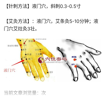
【针刺方法】液门穴，斜刺0.3-0.5寸
【艾灸方法】：液门穴，艾条灸5-10分钟；液
门穴艾炷灸3壮。
当前文章浏览量：
次