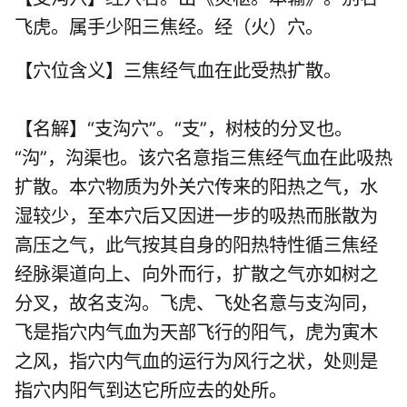
飞虎。属
手少阳三焦经
。经（火）穴。
【穴位含义】三焦经气血在此受热扩散。
【名解】“支沟穴”。“支”，树枝的分叉也。
“沟”，沟渠也。该穴名意指三焦经气血在此吸热
扩散。本穴物质为外关穴传来的阳热之气，水
湿较少，至本穴后又因进一步的吸热而胀散为
高压之气，此气按其自身的阳热特性循三焦经
经脉渠道向上、向外而行，扩散之气亦如树之
分叉，故名支沟。飞虎、飞处名意与支沟同，
飞是指穴内气血为天部飞行的阳气，虎为寅木
之风，指穴内气血的运行为风行之状，处则是
指穴内阳气到达它所应去的处所。