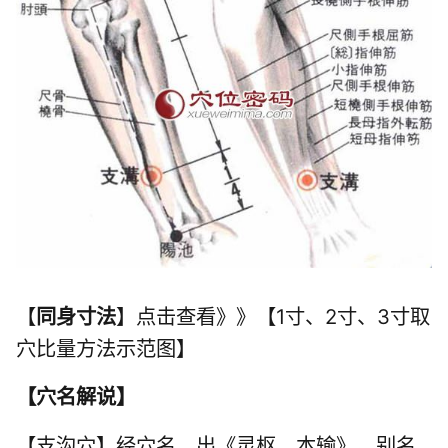
【
同身寸法
】点击查看》》【1寸、2寸、3寸取
穴比量方法示范图】
【
穴名解说
】
【支沟穴】经穴名。出《灵枢。本输》。别名