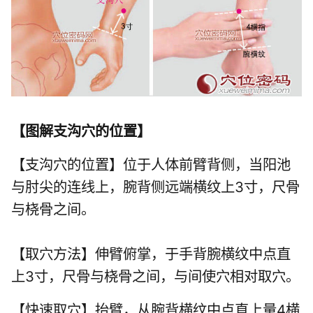
【
图解支沟穴的位置
】
【支沟穴的位置】位于人体前臂背侧，当阳池
与肘尖的连线上，腕背侧远端横纹上3寸，尺骨
与桡骨之间。
【取穴方法】伸臂俯掌，于手背腕横纹中点直
上3寸，尺骨与桡骨之间，与间使穴相对取穴。
【快速取穴】抬臂，从腕背横纹中点直上量4横