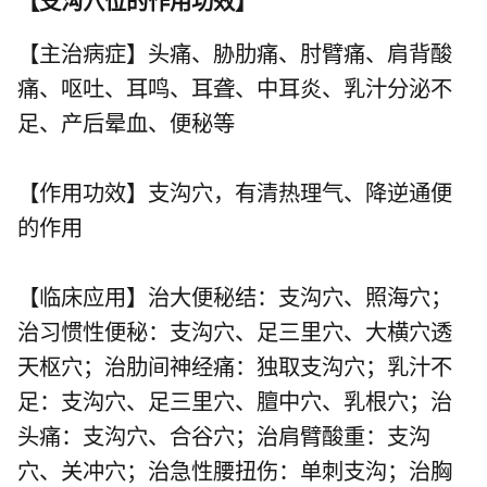
【
支沟穴位的作用功效
】
【主治病症】头痛、胁肋痛、肘臂痛、肩背酸
痛、呕吐、耳鸣、耳聋、中耳炎、乳汁分泌不
足、产后晕血、便秘等
【作用功效】支沟穴，有清热理气、降逆通便
的作用
【临床应用】治大便秘结：支沟穴、
照海穴
；
治习惯性便秘：支沟穴、
足三里穴
、
大横穴
透
天枢穴；治肋间神经痛：独取支沟穴；乳汁不
足：支沟穴、
足三里穴
、
膻中穴
、
乳根穴
；治
头痛：支沟穴、
合谷穴
；治肩臂酸重：支沟
穴、
关冲穴
；治急性腰扭伤：单刺支沟；治胸