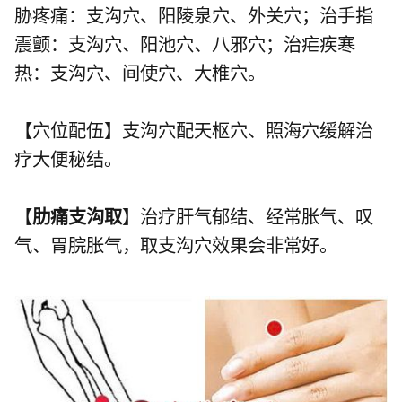
胁疼痛：支沟穴、
阳陵泉穴
、
外关穴
；治手指
震颤：支沟穴、
阳池穴
、
八邪穴
；治疟疾寒
热：支沟穴、
间使穴
、
大椎穴
。
【穴位配伍】支沟穴配
天枢穴
、
照海穴
缓解治
疗大便秘结。
【
肋痛支沟取
】治疗肝气郁结、经常胀气、叹
气、胃脘胀气，取支沟穴效果会非常好。