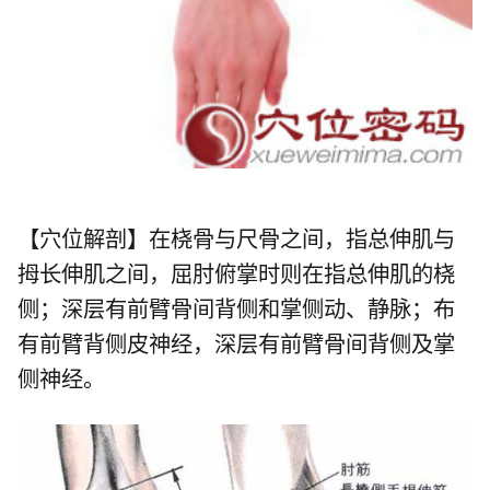
【穴位解剖】在桡骨与尺骨之间，指总伸肌与
拇长伸肌之间，屈肘俯掌时则在指总伸肌的桡
侧；深层有前臂骨间背侧和掌侧动、静脉；布
有前臂背侧皮神经，深层有前臂骨间背侧及掌
侧神经。