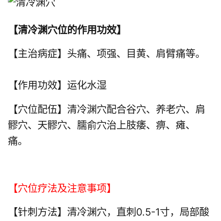
【
清冷渊穴位的作用功效
】
【主治病症】头痛、项强、目黄、肩臂痛等。
【作用功效】运化水湿
【穴位配伍】清冷渊穴配
合谷穴
、
养老穴
、肩
髎穴、天髎穴、臑俞穴治上肢痿、痹、瘫、
痛。
【穴位疗法及注意事项】
【针刺方法】清冷渊穴，直刺0.5-1寸，局部酸