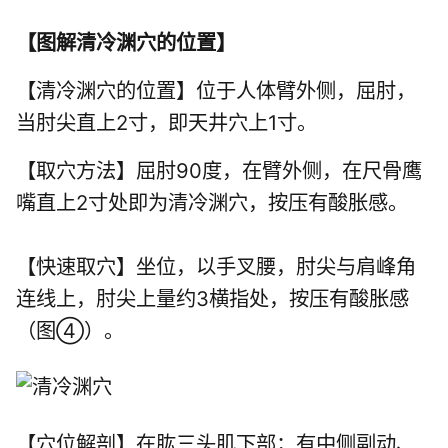
【
图解清冷渊穴的位置
】
【清冷渊穴的位置】位于人体臂外侧，屈肘，
当肘尖直上2寸，即
天井穴
上1寸。
【取穴方法】屈肘90度，在臂外侧，在尺骨鹰
嘴直上2寸处即为清冷渊穴，按压有酸胀感。
【快速取穴】坐位，以手叉腰，肘尖与肩峰角
连线上，肘尖上量约3横指处，按压有酸胀感
（图④）。
【穴位解剖】在肱三头肌下部；有中侧副动、