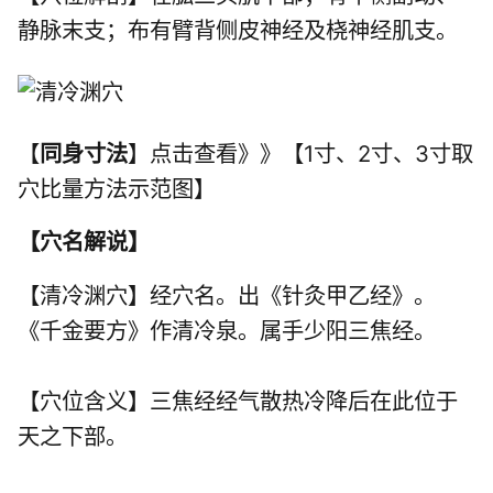
静脉末支；布有臂背侧皮神经及桡神经肌支。
【
同身寸法
】点击查看》》【1寸、2寸、3寸取
穴比量方法示范图】
【
穴名解说
】
【清冷渊穴】经穴名。出《针灸甲乙经》。
《千金要方》作清冷泉。属
手少阳三焦经
。
【穴位含义】三焦经经气散热冷降后在此位于
天之下部。