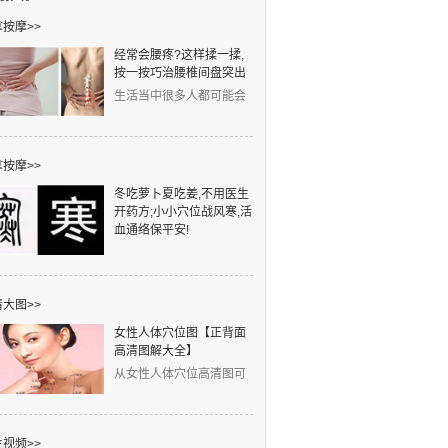
按摩>>
经常会腰疼?这样揉一揉,
按一按巧治腰椎间盘突出
生活当中很多人都可能会
得腰椎间盘突出，发病人
群非常广泛。工作中
按摩>>
冬吃萝卜夏吃姜,不用医生
开药方;小小穴位战风寒,活
血通络保平安!
元旦一到，寒字当头。凉
是冷之始，寒是冷之极。
中医认为：冬天风邪、寒
大图>>
女性人体穴位图【正背面
高清图解大全】
从女性人体穴位高清图可
以看出，左侧的红线是任
脉穴位，右侧的蓝线是
视频>>