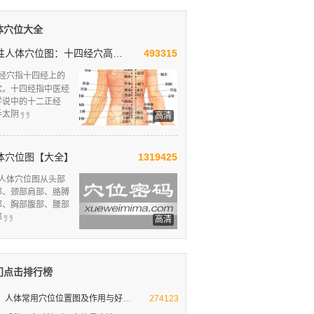
体穴位大全
男性人体穴位图：十四经穴高清图解
493315
经穴指十四经上的
穴。十四经指中医经
学说中的十二正经
手太阴
高清
体穴位图【大全】
1319425
人体穴位图从头部
部、颈部肩部、胳膊
部、胸部腹部、腰部
部
高清
门点击排行榜
人体常用穴位位置图及作用与好处
人体十大要穴图解
274123