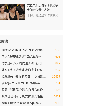
穴位丰胸之按摩膀胱经等
丰胸穴位最佳方法
丰胸美乳是这个时代最火
爆的话题！然而，丰胸的
道路真是难上难！丰胸的
品阅读
痛经怎么办快速止痛_缓解痛经的穴
痛经●妇科疾病不担心-按摩祛病好心情
6555
冠状动脉硬化的过程及穴位治疗方法
人到30岁以后，你的心脏就开始不想“工作”了，
4506
冬季进补,来年打虎;壮阳补肾,穴位
冬季壮阳补肾不一定要吃药,用好这些免费的方
8822
北方的冬天冷飕飕 教你按揉风池穴
教你三招预防贼风偷袭 防治头痛头晕
3257
缓解膝关节疼痛的穴位_小腿抽筋急
缓解治疗腿脚疼痛的穴位及养生方法[专家视频
19957
[视频]内关穴调理脏腑|改善情绪_桂
内关穴:调理脏腑 改善不良情绪
5751
专家视频讲解:八髎穴|涌泉穴的作用
八髎穴|涌泉穴补益肾气
14103
视频现场演示:小腿穴位 测女性生理
按压小腿上的脾经穴位 揭秘女性青春密码
5921
视频图解:止痒|咳嗽|鼻塞|便秘的常
[向穴位要健康]刘教授现场演示:按摩穴位可以
5905