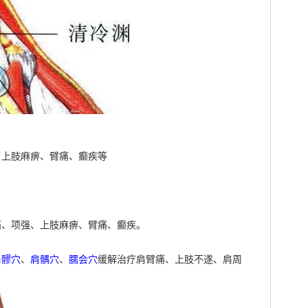
、上肢麻痹、臂痛、癫疾等
痛、项强、上肢麻痹、臂痛、癫疾。
肩髎穴
、
肩髃穴
、
臑会穴
缓解治疗肩臂痛、上肢不遂、肩周