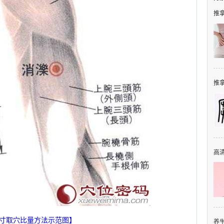
推拿
推拿
高清
3寸取穴比量方法示范图】
养生