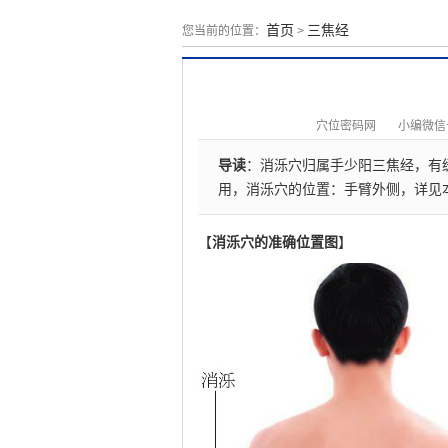
首页
三焦经
您当前的位置：
>
穴位密码网
小编微信号：
导读
：消泺穴归属手少阳三焦经，有
用，消泺穴的位置：手臂外侧，详见
【
消泺穴的准确位置图
】