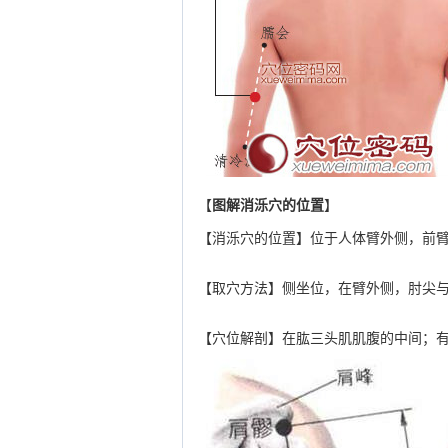
【
图解消泺穴的位置
】
【消泺穴的位置】位于人体臂外侧，前
【取穴方法】侧坐位，在臂外侧，肘尖与
【穴位解剖】在肱三头肌肌腹的中间；