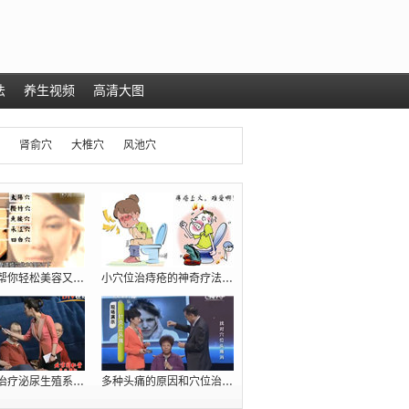
法
养生视频
高清大图
肾俞穴
大椎穴
风池穴
几个穴位帮你轻松美容又减肥（瘦肚腩）
小穴位治痔疮的神奇疗法【十人九痔，先收
臧福科：治疗泌尿生殖系统疾病的五大穴位
多种头痛的原因和穴位治疗方法