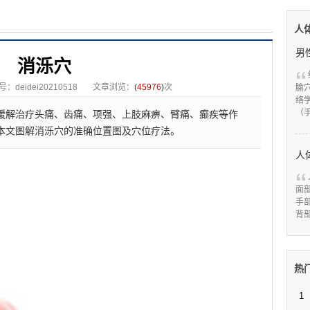
人
消泺穴
deidei20210518
文章浏览：
(
45976
)
次
腧
络
（
缓解治疗头痛、齿痛、项强、上肢麻痹、臂痛、癫疾等作
本文图解消泺穴的准确位置图及穴位疗法。
人
面
手
背
热
1