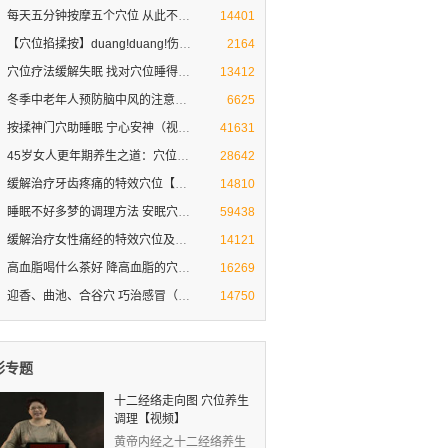
每天五分钟按摩五个穴位 从此不再
穴位按摩治疗打呼噜
14401
【穴位掐揉按】duang!duang!伤风感
【穴位掐揉按】duang duang!伤风感冒就
2164
穴位疗法缓解失眠 找对穴位睡得香
穴位疗法缓解失眠 找对穴位睡得香
13412
冬季中老年人预防脑中风的注意方法
冬季中老年人预防脑中风的注意方法和穴位
6625
按揉神门穴助睡眠 宁心安神（视频图
按揉神门穴助睡眠 宁心安神（视频图解）
41631
45岁女人更年期养生之道：穴位按摩
女人保养秘诀
28642
缓解治疗牙齿疼痛的特效穴位【按摩
牙齿疼痛难忍 如何缓解 求偏方
14810
睡眠不好多梦的调理方法 安眠穴助
睡眠不好多梦的调理方法 安眠穴助睡眠
59438
缓解治疗女性痛经的特效穴位及小偏
穴位按摩缓解治疗女性痛经
14121
高血脂喝什么茶好 降高血脂的穴位
高血脂的治疗与饮食
16269
迎香、曲池、合谷穴 巧治感冒（专家
迎香、曲池、合谷穴 三个穴位巧治感冒
14750
彩专题
十二经络走向图 穴位养生
调理【视频】
黄帝内经之十二经络养生