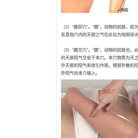
（2）“臑窌穴”。“臑”，动物的前肢，
名意指穴内的天部之气在此化为地部经
（3）“臑交穴”。“臑”，动物的前肢也
的天部阳气交会于本穴。本穴物质为天
外天部的阳气有收引作用，臂部外散的
外阳气向本穴输入。