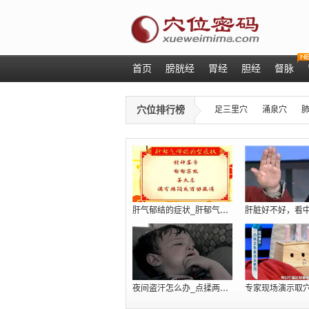
首页
膀胱经
胃经
胆经
督脉
穴位排行榜
足三里穴
涌泉穴
肝气郁结的症状_肝郁气滞吃什么_肝火旺
夜间盗汗怎么办_点揉两个穴位巧治肾虚