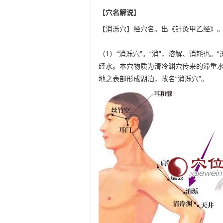
【
穴名解说
】
【消泺穴】经穴名。出《针灸甲乙经》
（1）“消泺穴”。“消”，溶解、消耗也
经水。本穴物质为清冷渊穴传来的滞重
地之表部形成湖泊，故名“消泺穴”。