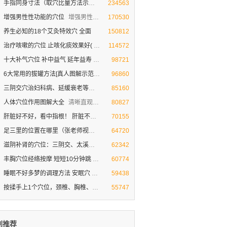
手指同身寸法（取穴比量方法示范图
同身寸定位法（取穴比量方法示范图）
234563
增强男性性功能的穴位
增强男性性功能的穴位
170530
养生必知的18个艾灸特效穴 全面
150812
治疗咳嗽的穴位 止咳化痰效果好(
治疗咳嗽的穴位 止咳化痰效果非常好(视频图解)
114572
十大补气穴位 补中益气 延年益寿
人体十大补气穴位
98721
6大常用的拔罐方法[真人图解示范
真人图解示 常见的范拔罐方法
96860
三阴交穴治妇科病、延缓衰老等作
三阴交穴治妇科病、延缓衰老等作用（视频图解
85160
人体穴位作用图解大全
清晰直观的人体穴位作用【图解大全】
80827
肝脏好不好，看中指根！ 肝脏不好的
肝脏好不好，看中指根！ 肝脏不好的症状
70155
足三里的位置在哪里（张老师视频图
揉按足三里穴滋补养胃 促食欲(张老师视频图解
64720
滋阴补肾的穴位：三阴交、太溪、照
人体神秘的三角区 滋阴补肾的穴位
62342
丰胸穴位经络按摩 短短10分钟跳
神奇的经络丰胸穴位按摩[视频]
60774
睡眠不好多梦的调理方法 安眠穴
睡眠不好多梦的调理方法 安眠穴助睡眠
59438
按揉手上1个穴位，颈椎、胸椎、腰
按揉手上1个穴位，颈椎、胸椎、腰椎就不疼
55747
别推荐