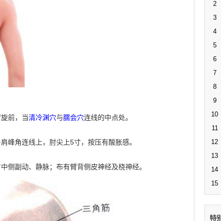
2
3
4
5
6
7
8
9
10
臂旋前，当
清冷渊穴
与
臑会穴
连线的中点处。
11
肩峰角连线上，肘尖上5寸，按压有酸胀感。
12
13
有中侧副动、静脉；布有臂背侧皮神经及桡神经。
14
15
特