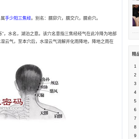
。属
手少阳三焦经
。别名：臑窌穴，臑交穴，臑俞穴。
。“泺”，水名，湖泊之意。该穴名意指三焦经经气在此冷降为地部
水湿云气，至本穴后，水湿云气消解并化雨降地，降地之雨在
精
1
2
3
4
5
6
7
8
9