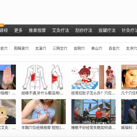
肾经
更多
推拿按摩
艾灸疗法
刮痧疗法
拔罐疗法
针灸疗
肺俞穴
阳陵泉穴
太溪穴
三阴交穴
会阴穴
承山穴
百会穴
太冲穴
肝脏好不好，看中指根！ 肝脏不好的症状
经络不通,补什么都没用!只用一招:经络
经常拉肚子怎么办？穴位密码抓住根本给你
专家现场演示取穴艾灸：调理胃痛、五更泻
丰胸穴位经络按摩 短短10分钟跳两罩杯[
睡眠不好经常失眠如何调理_穴位提高睡