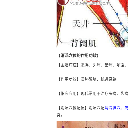
【
消泺穴位的作用功效
】
【主治病症】肥胖、头痛、齿痛、项强
【作用功效】清热醒脑、疏通经络
【临床应用】现代常用于治疗头痛、齿
【消泺穴位配伍】消泺穴配
清冷渊穴
、
炎。