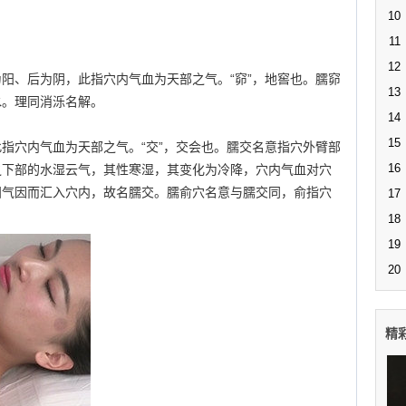
10
11
12
前为阳、后为阴，此指穴内气血为天部之气。“窌”，地窖也。臑窌
13
水。理同消泺名解。
14
15
，此指穴内气血为天部之气。“交”，交会也。臑交名意指穴外臂部
16
之下部的水湿云气，其性寒湿，其变化为冷降，穴内气血对穴
阳气因而汇入穴内，故名臑交。臑俞穴名意与臑交同，俞指穴
17
18
19
20
精